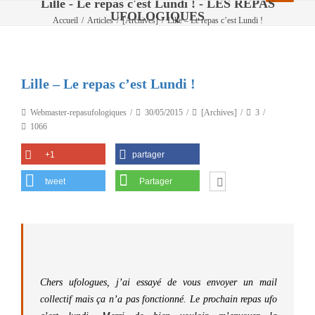
Lille - Le repas c'est Lundi ! - LES REPAS
UFOLOGIQUES
Accueil
/
Articles
/
[Archives]
/
Lille – Le repas c’est Lundi !
Lille – Le repas c’est Lundi !
Webmaster-repasufologiques
30/05/2015
[Archives]
3
1066
+1
partager
tweet
Partager
Chers ufologues, j’ai essayé de vous envoyer un mail
collectif mais ça n’a pas fonctionné. Le prochain repas ufo