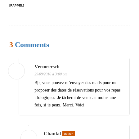
[RAPPEL]
v
i
g
a
3
Comments
t
i
Vermeersch
o
29/09/2016 à 3:00 pm
n
Bjr, vous pouvez m’envoyer des mails pour me
d
proposer des dates de réservations pour vos repas
e
ufologiques. Je tâcherai de venir au moins une
fois, si je peux. Merci. Voici
s
a
r
Chantal
auteur
t