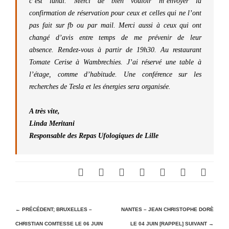
c’est lundi. Merci de bien vouloir m’envoyer la
confirmation de réservation pour ceux et celles qui ne l’ont
pas fait sur fb ou par mail. Merci aussi à ceux qui ont
changé d’avis entre temps de me prévenir de leur
absence. Rendez-vous à partir de 19h30. Au restaurant
Tomate Cerise à Wambrechies. J’ai réservé une table à
l’étage, comme d’habitude. Une conférence sur les
recherches de Tesla et les énergies sera organisée.
A très vite,
Linda Meritani
Responsable des Repas Ufologiques de Lille
N
← PRÉCÉDENT;
BRUXELLES –
NANTES – JEAN CHRISTOPHE DORÈ
CHRISTIAN COMTESSE LE 06 JUIN
LE 04 JUIN [RAPPEL]
SUIVANT →
a