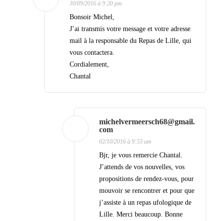
30/09/2016 à 9:20 pm
i
Bonsoir Michel,
c
J’ai transmis votre message et votre adresse
mail à la responsable du Repas de Lille, qui
l
vous contactera.
e
Cordialement,
s
Chantal
michelvermeersch68@gmail.
com
02/10/2016 à 9:53 am
Bjr, je vous remercie Chantal.
J’attends de vos nouvelles, vos
propositions de rendez-vous, pour
mouvoir se rencontrer et pour que
j’assiste à un repas ufologique de
Lille. Merci beaucoup. Bonne