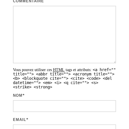
COMMENTAIRE
<a href=""
Vous pouvez utiliser ces
HTML
tags et attributs:
title=""> <abbr title=""> <acronym title="">
<b> <blockquote cite=""> <cite> <code> <del
datetime=""> <em> <i> <q cite=""> <s>
<strike> <strong>
NOM
*
EMAIL
*