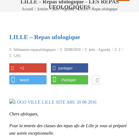
LILLE - Repas ufologique - LES REPAS
UFOLOGIQUES
Accueil
/
Articles
/
|info - Agenda|
/
LILLE – Repas ufologique
LILLE – Repas ufologique
Webmaster-repasufologiques
20/08/2016
|info - Agenda|
2
1291
+1
partager
tweet
Partager
Chers ufologues,
Pour la rentrée des classes des repas ufo de Lille je vous ai préparé
une soirée exceptionnelle.