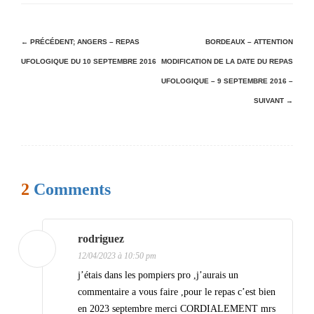
N
← PRÉCÉDENT;
ANGERS – REPAS
BORDEAUX – ATTENTION
UFOLOGIQUE DU 10 SEPTEMBRE 2016
MODIFICATION DE LA DATE DU REPAS
a
UFOLOGIQUE – 9 SEPTEMBRE 2016 –
v
SUIVANT →
i
g
a
t
2
Comments
i
o
rodriguez
n
12/04/2023 à 10:50 pm
d
j’étais dans les pompiers pro ,j’aurais un
e
commentaire a vous faire ,pour le repas c’est bien
en 2023 septembre merci CORDIALEMENT mrs
s