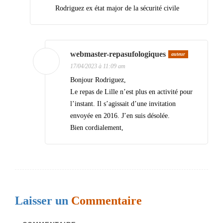
Rodriguez ex état major de la sécurité civile
a
r
t
webmaster-repasufologiques
auteur
i
17/04/2023 à 11:09 am
c
Bonjour Rodriguez,
Le repas de Lille n’est plus en activité pour
l
l’instant. Il s’agissait d’une invitation
e
envoyée en 2016. J’en suis désolée.
s
Bien cordialement,
Laisser un
Commentaire