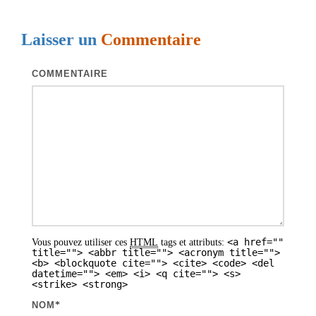
g
Laisser un
Commentaire
a
t
COMMENTAIRE
i
o
n
d
e
s
a
<a href=""
Vous pouvez utiliser ces
HTML
tags et attributs:
r
title=""> <abbr title=""> <acronym title="">
<b> <blockquote cite=""> <cite> <code> <del
t
datetime=""> <em> <i> <q cite=""> <s>
<strike> <strong>
i
NOM
*
c