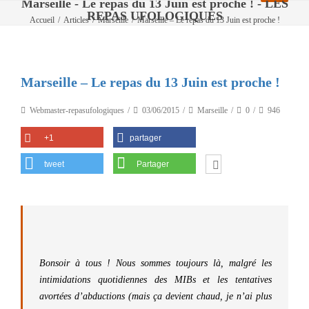
Marseille - Le repas du 13 Juin est proche ! - LES
REPAS UFOLOGIQUES
Accueil
/
Articles
/
Marseille
/
Marseille – Le repas du 13 Juin est proche !
Marseille – Le repas du 13 Juin est proche !
Webmaster-repasufologiques
03/06/2015
Marseille
0
946
+1
partager
tweet
Partager
Bonsoir à tous ! Nous sommes toujours là, malgré les
intimidations quotidiennes des MIBs et les tentatives
avortées d’abductions (mais ça devient chaud, je n’ai plus