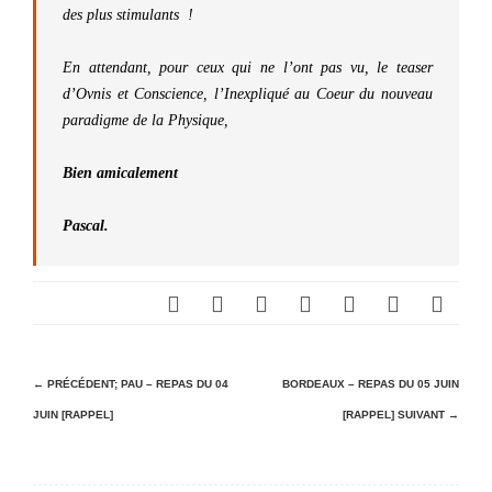
des plus stimulants !
En attendant, pour ceux qui ne l’ont pas vu, le teaser
d’Ovnis et Conscience, l’Inexpliqué au Coeur du nouveau
paradigme de la Physique,
Bien amicalement
Pascal.
N
← PRÉCÉDENT;
PAU – REPAS DU 04
BORDEAUX – REPAS DU 05 JUIN
JUIN [RAPPEL]
[RAPPEL]
SUIVANT →
a
v
i