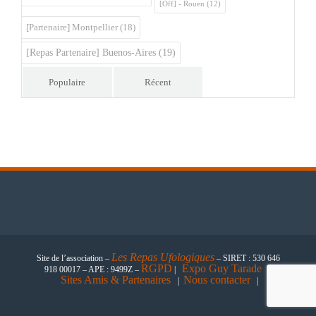
[Off] - Rouen
(12)
[Partenaire] Montpellier
(18)
[Repas Partenaire] Buenos-Aires
(19)
Populaire
Récent
Les
Repas Ufologiques
Site de l’association –
– SIRET : 530 646
RGPD
Expo Guy Tarade
918 00017 – APE : 9499Z –
|
|
Sites Amis & Partenaires
Nous contacter
|
|