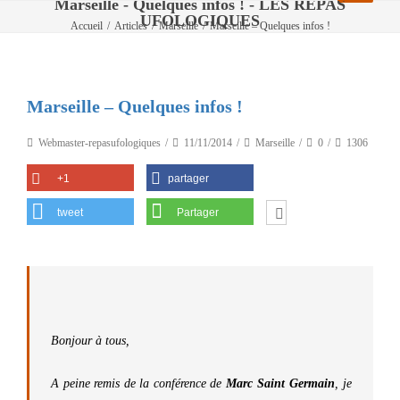
Marseille - Quelques infos ! - LES REPAS
UFOLOGIQUES
Accueil
/
Articles
/
Marseille
/
Marseille – Quelques infos !
Marseille – Quelques infos !
Webmaster-repasufologiques
11/11/2014
Marseille
0
1306
+1
partager
tweet
Partager
Bonjour à tous,
A peine remis de la conférence de
Marc Saint Germain
, je