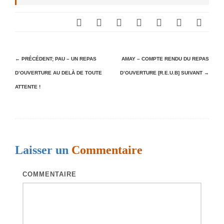
N
← PRÉCÉDENT;
PAU – UN REPAS
AMAY – COMPTE RENDU DU REPAS
D’OUVERTURE AU DELÀ DE TOUTE
D’OUVERTURE [R.E.U.B]
SUIVANT →
a
ATTENTE !
v
i
g
a
Laisser un
Commentaire
t
i
COMMENTAIRE
o
n
d