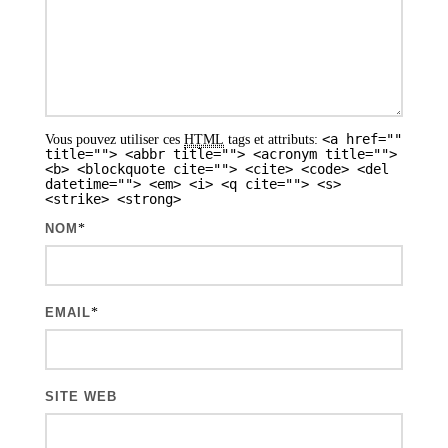
e
s
a
r
<a href=""
Vous pouvez utiliser ces
HTML
tags et attributs:
t
title=""> <abbr title=""> <acronym title="">
<b> <blockquote cite=""> <cite> <code> <del
i
datetime=""> <em> <i> <q cite=""> <s>
<strike> <strong>
c
NOM
*
l
e
s
EMAIL
*
SITE WEB