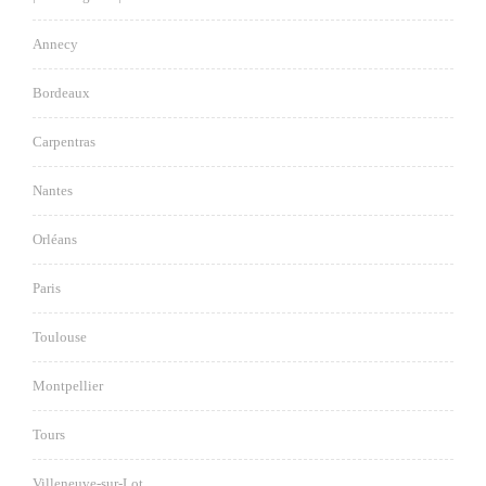
Annecy
Bordeaux
Carpentras
Nantes
Orléans
Paris
Toulouse
Montpellier
Tours
Villeneuve-sur-Lot