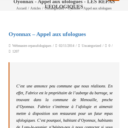
Oyonnax - Appel aux ufologues - LES REPAS
UFOLOGIQUES
Accueil
/
Articles
/
Uncategorized
/
Oyonnax – Appel aux ufologues
Oyonnax – Appel aux ufologues
Webmaster-repasufologiques
02/11/2014
Uncategorized
0
1207
C’est une annonce peu commune que nous réalisons. En
effet, Fabrice est le propriétaire de l’auberge du barrage, se
trouvant dans la commune de Menouille, proche
d’Oyonnax. Fabrice s’intéresse à l’ufologie et aimerait
mettre à disposition son restaurant pour un futur repas
ufologiques. C’est pourquoi, habitant d’Oyonnax, habitants
de Lons-le-saunier, n’hésitez-pas à nous contacter si vous