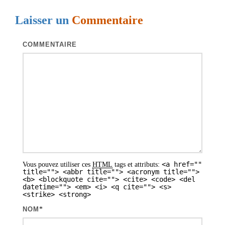
g
Laisser un
Commentaire
a
t
COMMENTAIRE
i
o
n
d
e
s
a
<a href=""
Vous pouvez utiliser ces
HTML
tags et attributs:
r
title=""> <abbr title=""> <acronym title="">
<b> <blockquote cite=""> <cite> <code> <del
t
datetime=""> <em> <i> <q cite=""> <s>
<strike> <strong>
i
NOM
*
c