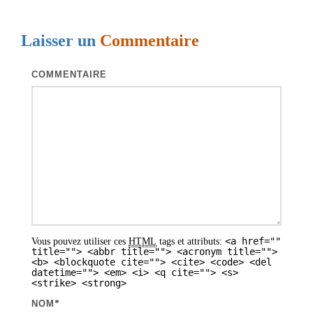
i
g
Laisser un
Commentaire
a
t
COMMENTAIRE
i
o
n
d
e
s
a
<a href=""
Vous pouvez utiliser ces
HTML
tags et attributs:
r
title=""> <abbr title=""> <acronym title="">
<b> <blockquote cite=""> <cite> <code> <del
t
datetime=""> <em> <i> <q cite=""> <s>
<strike> <strong>
i
NOM
*