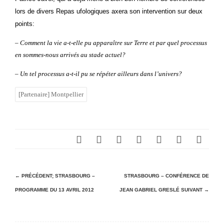
lors de divers Repas ufologiques axera son intervention sur deux
points:
– Comment la vie a-t-elle pu apparaître sur Terre et par quel processus
en sommes-nous arrivés au stade actuel?
– Un tel processus a-t-il pu se répéter ailleurs dans l’univers?
[Partenaire] Montpellier
N
← PRÉCÉDENT;
STRASBOURG –
STRASBOURG – CONFÉRENCE DE
PROGRAMME DU 13 AVRIL 2012
JEAN GABRIEL GRESLÉ
SUIVANT →
a
v