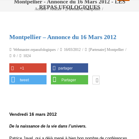
Montpellier - Annonce du 16 Mars 2012 - LES
REPAS UFOLOGIQUES
Accueil
/
Articles
/
[Partenaire] Montpellier
/
Montpellier – Annonce du 16 Mars 2012
Montpellier – Annonce du 16 Mars 2012
Webmaster-repasufologiques
16/03/2012
[Partenaire] Montpellier
0
1024
+1
partager
tweet
Partager
Vendredi 16 mars 2012
De la naissance de la vie dans l’univers.
Patrice Javel
, qui a déjà mené à bien bon nombre de conférences