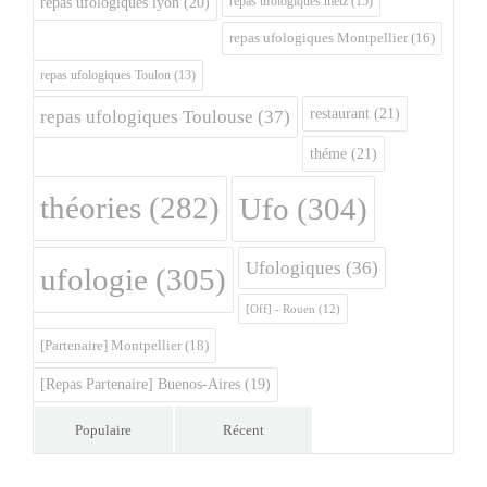
repas ufologiques metz
(15)
repas ufologiques lyon
(20)
repas ufologiques Montpellier
(16)
repas ufologiques Toulon
(13)
restaurant
(21)
repas ufologiques Toulouse
(37)
théme
(21)
théories
(282)
Ufo
(304)
Ufologiques
(36)
ufologie
(305)
[Off] - Rouen
(12)
[Partenaire] Montpellier
(18)
[Repas Partenaire] Buenos-Aires
(19)
Populaire
Récent