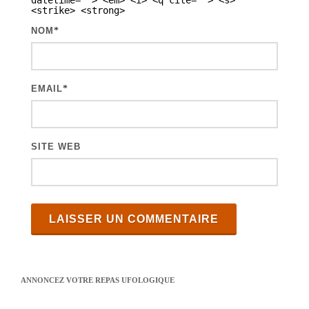
datetime=""> <em> <i> <q cite=""> <s>
<strike> <strong>
i
NOM
*
c
l
e
EMAIL
*
s
SITE WEB
ANNONCEZ VOTRE REPAS UFOLOGIQUE