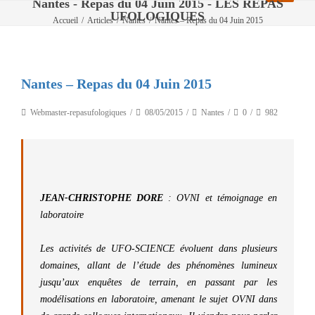
Nantes - Repas du 04 Juin 2015 - LES REPAS
UFOLOGIQUES
Accueil
/
Articles
/
Nantes
/
Nantes – Repas du 04 Juin 2015
Nantes – Repas du 04 Juin 2015
Webmaster-repasufologiques
08/05/2015
Nantes
0
982
JEAN-CHRISTOPHE DORE
: OVNI et témoignage en
laboratoire
Les activités de UFO-SCIENCE évoluent dans plusieurs
domaines, allant de l’étude des phénomènes lumineux
jusqu’aux enquêtes de terrain, en passant par les
modélisations en laboratoire, amenant le sujet OVNI dans