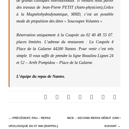
de grands colloques internationaux. Il viendra nous parler
des travaux de Jean-Pierre PETIT (Astro-physicien),Grâce
à la Magnétohydrodynamique, MHD, c’est un possible
mode de propulsion des dites « Soucoupes Volantes »
Réservation uniquement à la Coupole au 02 40 48 55 07.
places limitées. L’adresse du restaurant : La Coupole 4
Place de la Galarne 44200 Nantes. Pour venir c’est très
simple. Il vous suffit de prendre la ligne Beaulieu Lignes 24
et 52 – Arrêt Pompidou – Place de la Galarne.
L’équipe du repas de Nantes.
N
← PRÉCÉDENT;
PAU – REPAS
NICE – SECOND REPAS DÉBUT JUIN !
UFOLOGIQUE DU 07 MAI [RAPPEL]
SUIVANT →
a