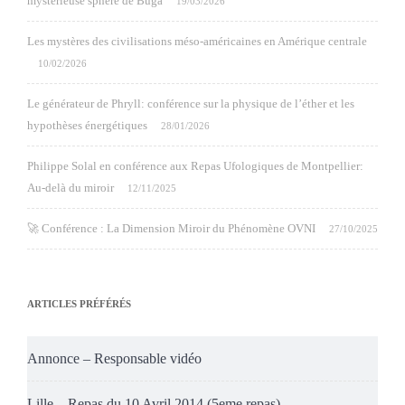
mystérieuse sphère de Buga
19/03/2026
Les mystères des civilisations méso-américaines en Amérique centrale
10/02/2026
Le générateur de Phryll: conférence sur la physique de l’éther et les
hypothèses énergétiques
28/01/2026
Philippe Solal en conférence aux Repas Ufologiques de Montpellier:
Au-delà du miroir
12/11/2025
🚀 Conférence : La Dimension Miroir du Phénomène OVNI
27/10/2025
ARTICLES PRÉFÉRÉS
Annonce – Responsable vidéo
Lille – Repas du 10 Avril 2014 (5eme repas)