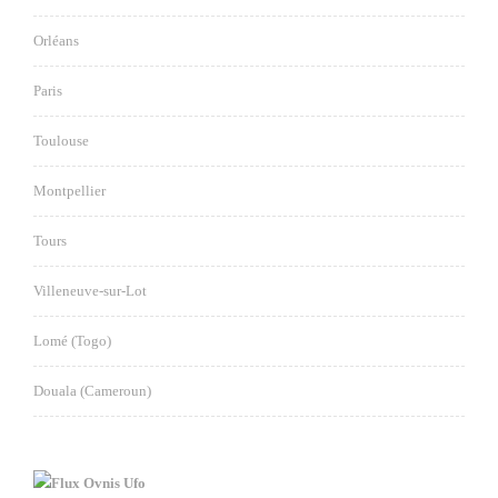
Orléans
Paris
Toulouse
Montpellier
Tours
Villeneuve-sur-Lot
Lomé (Togo)
Douala (Cameroun)
Ovnis Ufo