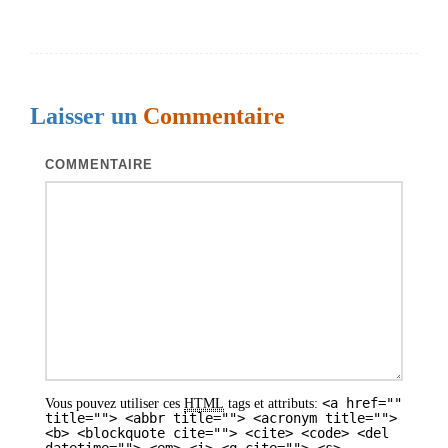
v
i
g
Laisser un
Commentaire
a
t
COMMENTAIRE
i
o
n
d
e
s
a
<a href=""
Vous pouvez utiliser ces
HTML
tags et attributs:
r
title=""> <abbr title=""> <acronym title="">
<b> <blockquote cite=""> <cite> <code> <del
t