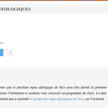
PAS UFOLOGIQUES
Politique De Cookies (UE)
|info – Agenda|
|Article De Presse|
[Archives]
Non Assigné
202
rmer que le prochain repas ufologique de Nice aura lieu durant la première
aniser l’événement et souhaite vous concocter un programme de choix. La date
ésitez-pas à rejoindre
le groupe des repas ufologiques de Nice
, sur Facebook.