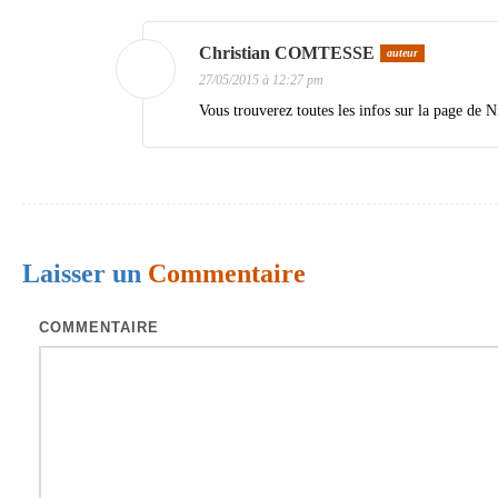
d
Christian COMTESSE
auteur
e
27/05/2015 à 12:27 pm
s
Vous trouverez toutes les infos sur la page de
a
r
t
i
Laisser un
Commentaire
c
l
COMMENTAIRE
e
s