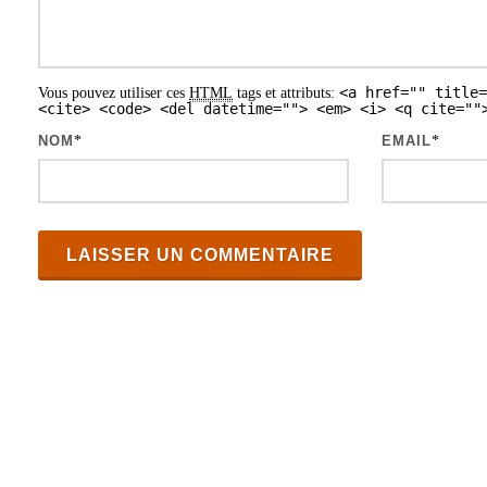
<a href="" title=
Vous pouvez utiliser ces
HTML
tags et attributs:
<cite> <code> <del datetime=""> <em> <i> <q cite=""
NOM
*
EMAIL
*