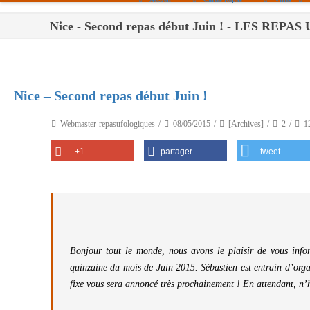
Nice - Second repas début Juin ! - LES RE
Paris
Toulouse
Bordeaux
Nice – Second repas début Juin !
Montpellier
Webmaster-repasufologiques
08/05/2015
[Archives]
2
1
Nantes
+1
partager
tweet
Tours
Orléans
Carpentras
Strasbourg
Bonjour tout le monde, nous avons le plaisir de vous info
quinzaine du mois de Juin 2015. Sébastien est entrain d’org
fixe vous sera annoncé très prochainement ! En attendant, n’h