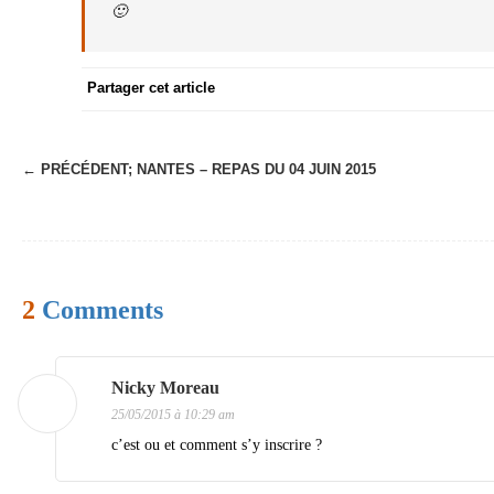
🙂
Partager cet article
← PRÉCÉDENT;
NANTES – REPAS DU 04 JUIN 2015
N
a
v
i
2
Comments
g
a
t
Nicky Moreau
25/05/2015 à 10:29 am
i
c’est ou et comment s’y inscrire ?
o
n