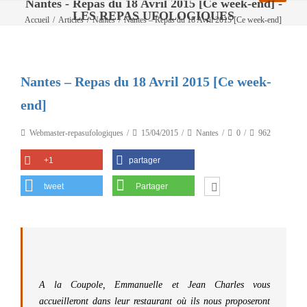
Nantes - Repas du 18 Avril 2015 [Ce week-end] -
LES REPAS UFOLOGIQUES
Accueil
/
Articles
/
Nantes
/
Nantes – Repas du 18 Avril 2015 [Ce week-end]
Nantes – Repas du 18 Avril 2015 [Ce week-
end]
Webmaster-repasufologiques
15/04/2015
Nantes
0
962
+1
partager
tweet
Partager
A la Coupole, Emmanuelle et Jean Charles vous
accueilleront dans leur restaurant où ils nous proposeront