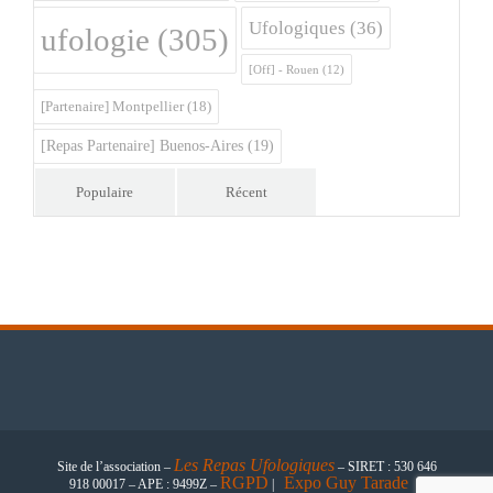
Ufologiques
(36)
ufologie
(305)
[Off] - Rouen
(12)
[Partenaire] Montpellier
(18)
[Repas Partenaire] Buenos-Aires
(19)
Populaire
Récent
Les
Repas Ufologiques
Site de l’association –
– SIRET : 530 646
RGPD
Expo Guy Tarade
918 00017 – APE : 9499Z –
|
|