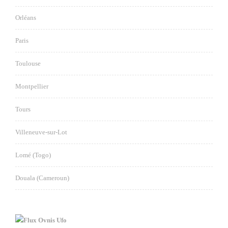
Orléans
Paris
Toulouse
Montpellier
Tours
Villeneuve-sur-Lot
Lomé (Togo)
Douala (Cameroun)
Ovnis Ufo