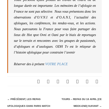
longue durée est importante. Les mémoires de l’ufologie en
France ne sont pas sélective. Nous vous présentons donc les
observations d’O.V.N.I et d’O.A.N.I, l’actualité des
ufologues, les conférences, les rendez-vous, et les actions.
Nous parcourons la France pour vous faire partager des
lieux dit Hot spot Ovni et Oani par le biais de reportages
sur le terrain et rencontres avec les groupes de passionnés,
d’ufologues et d’usologues. ODH Tv est le relayeur de
l’histoire ufologique pour construire l’avenir
Réserver des à présent
VOTRE PLACE
N
← PRÉCÉDENT;
LES REPAS
TOURS – REPAS DU 18 AVRIL [CE
UFOLOGIQUES DANS PARIS MATCH
WEEK-END]
SUIVANT →
a