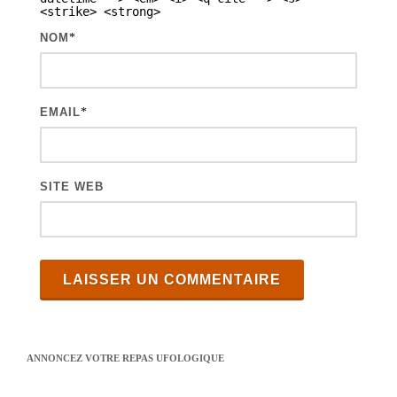
<strike> <strong>
i
NOM
*
c
l
e
EMAIL
*
s
SITE WEB
ANNONCEZ VOTRE REPAS UFOLOGIQUE