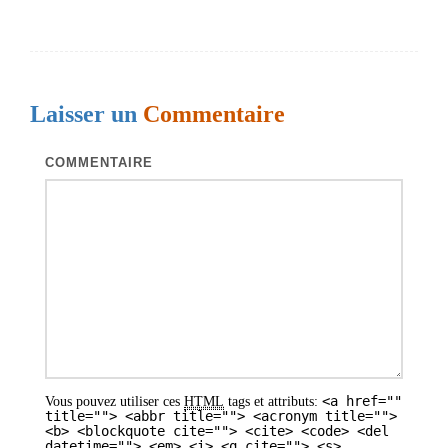
v
i
g
Laisser un
Commentaire
a
t
COMMENTAIRE
i
o
n
d
e
s
a
<a href=""
Vous pouvez utiliser ces
HTML
tags et attributs:
r
title=""> <abbr title=""> <acronym title="">
<b> <blockquote cite=""> <cite> <code> <del
t
datetime=""> <em> <i> <q cite=""> <s>