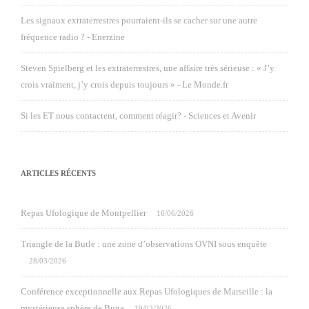
Les signaux extraterrestres pourraient-ils se cacher sur une autre
fréquence radio ? - Enerzine
Steven Spielberg et les extraterrestres, une affaire très sérieuse : « J’y
crois vraiment, j’y crois depuis toujours » - Le Monde.fr
Si les ET nous contactent, comment réagir? - Sciences et Avenir
ARTICLES RÉCENTS
Repas Ufologique de Montpellier
16/06/2026
Triangle de la Burle : une zone d’observations OVNI sous enquête
28/03/2026
Conférence exceptionnelle aux Repas Ufologiques de Marseille : la
mystérieuse sphère de Buga
19/03/2026