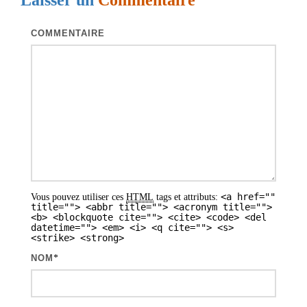
Laisser un
Commentaire
a
t
COMMENTAIRE
i
o
n
d
e
s
a
<a href=""
Vous pouvez utiliser ces
HTML
tags et attributs:
r
title=""> <abbr title=""> <acronym title="">
<b> <blockquote cite=""> <cite> <code> <del
t
datetime=""> <em> <i> <q cite=""> <s>
<strike> <strong>
i
NOM
*
c
l