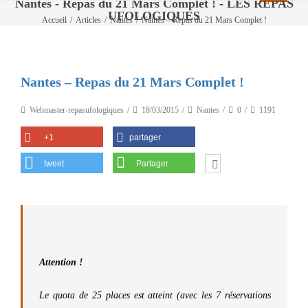
Nantes - Repas du 21 Mars Complet ! - LES REPAS
UFOLOGIQUES
Accueil
/
Articles
/
Nantes
/
Nantes – Repas du 21 Mars Complet !
Nantes – Repas du 21 Mars Complet !
Webmaster-repasufologiques
18/03/2015
Nantes
0
1191
+1
partager
tweet
Partager
Attention !
Le quota de 25 places est atteint (avec les 7 réservations