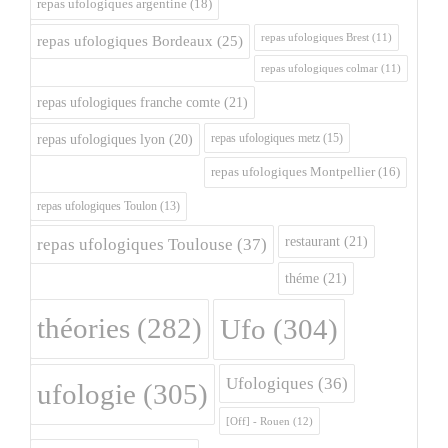
repas ufologiques argentine
(18)
repas ufologiques Brest
(11)
repas ufologiques Bordeaux
(25)
repas ufologiques colmar
(11)
repas ufologiques franche comte
(21)
repas ufologiques metz
(15)
repas ufologiques lyon
(20)
repas ufologiques Montpellier
(16)
repas ufologiques Toulon
(13)
restaurant
(21)
repas ufologiques Toulouse
(37)
théme
(21)
théories
(282)
Ufo
(304)
Ufologiques
(36)
ufologie
(305)
[Off] - Rouen
(12)