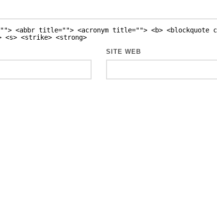
""> <abbr title=""> <acronym title=""> <b> <blockquote c
> <s> <strike> <strong>
SITE WEB