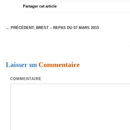
Partager cet article
← PRÉCÉDENT;
BREST – REPAS DU 07 MARS 2015
N
a
v
i
Laisser un
Commentaire
g
a
COMMENTAIRE
t
i
o
n
d