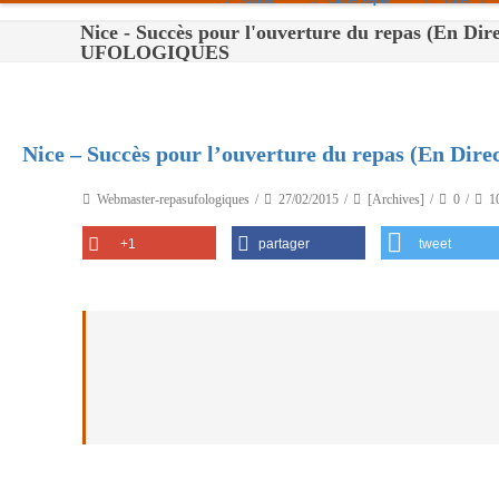
Nice - Succès pour l'ouverture du repas (En Di
Paris
UFOLOGIQUES
Toulouse
Bordeaux
Nice – Succès pour l’ouverture du repas (En Direc
Montpellier
Webmaster-repasufologiques
27/02/2015
[Archives]
0
1
Nantes
+1
partager
tweet
Tours
Orléans
Carpentras
Strasbourg