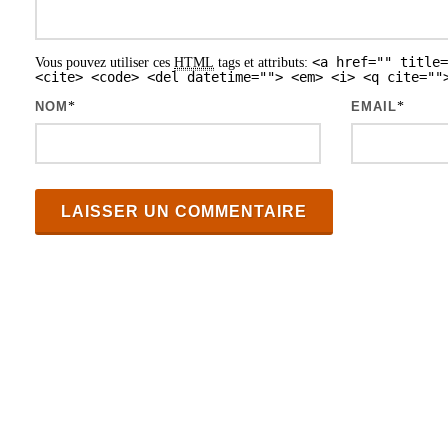
e
s
<a href="" title=
Vous pouvez utiliser ces
HTML
tags et attributs:
a
<cite> <code> <del datetime=""> <em> <i> <q cite=""
r
NOM
*
EMAIL
*
t
i
c
l
e
s