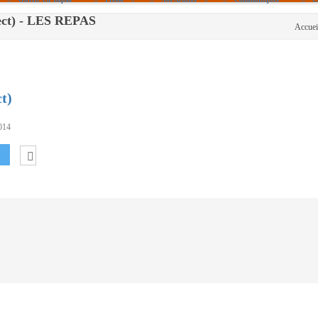
rect) - LES REPAS
Accuei
Politique De Cookies (UE)
|info – Agenda|
|Article De Presse|
[Archives]
t)
Non Assigné
014