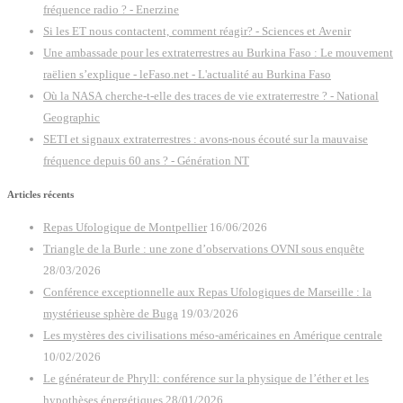
fréquence radio ? - Enerzine
Si les ET nous contactent, comment réagir? - Sciences et Avenir
Une ambassade pour les extraterrestres au Burkina Faso : Le mouvement
raëlien s’explique - leFaso.net - L'actualité au Burkina Faso
Où la NASA cherche-t-elle des traces de vie extraterrestre ? - National
Geographic
SETI et signaux extraterrestres : avons-nous écouté sur la mauvaise
fréquence depuis 60 ans ? - Génération NT
Articles récents
Repas Ufologique de Montpellier
16/06/2026
Triangle de la Burle : une zone d’observations OVNI sous enquête
28/03/2026
Conférence exceptionnelle aux Repas Ufologiques de Marseille : la
mystérieuse sphère de Buga
19/03/2026
Les mystères des civilisations méso-américaines en Amérique centrale
10/02/2026
Le générateur de Phryll: conférence sur la physique de l’éther et les
hypothèses énergétiques
28/01/2026