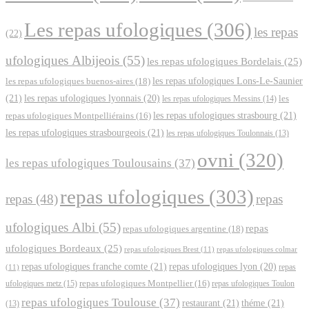
Les repas ufologiques
(306)
les repas
(22)
ufologiques Albijeois
(55)
les repas ufologiques Bordelais
(25)
les repas ufologiques Lons-Le-Saunier
les repas ufologiques buenos-aires
(18)
(21)
les repas ufologiques lyonnais
(20)
les repas ufologiques Messins
(14)
les
les repas ufologiques strasbourg
(21)
repas ufologiques Montpelliérains
(16)
les repas ufologiques strasbourgeois
(21)
les repas ufologiques Toulonnais
(13)
ovni
(320)
les repas ufologiques Toulousains
(37)
repas ufologiques
(303)
repas
(48)
repas
ufologiques Albi
(55)
repas
repas ufologiques argentine
(18)
ufologiques Bordeaux
(25)
repas ufologiques Brest
(11)
repas ufologiques colmar
repas ufologiques franche comte
(21)
repas ufologiques lyon
(20)
repas
(11)
ufologiques metz
(15)
repas ufologiques Montpellier
(16)
repas ufologiques Toulon
repas ufologiques Toulouse
(37)
restaurant
(21)
théme
(21)
(13)