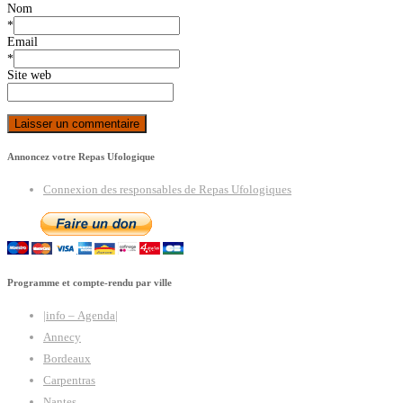
Nom
*
Email
*
Site web
Annoncez votre Repas Ufologique
Connexion des responsables de Repas Ufologiques
Programme et compte-rendu par ville
|info – Agenda|
Annecy
Bordeaux
Carpentras
Nantes