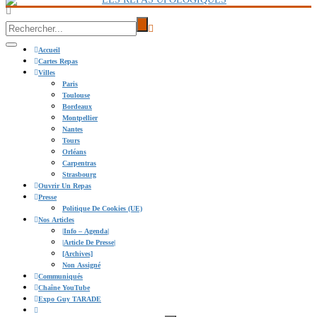
Accueil
Cartes Repas
Villes
Paris
Toulouse
Bordeaux
Montpellier
Nantes
Tours
Orléans
Carpentras
Strasbourg
Ouvrir Un Repas
Presse
Politique De Cookies (UE)
Nos Articles
|info – Agenda|
|Article De Presse|
[Archives]
Non Assigné
Communiqués
Chaîne YouTube
Expo Guy TARADE