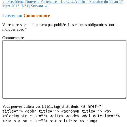
← Précédent;
Nouveau Partenaire – Le G.U.A
Info – Semaine du 11 au 17
Mars 2013 [N°1]
Suivant →
Laisser un
Commentaire
Votre adresse e-mail ne sera pas publiée.
Les champs obligatoires sont
indiqués avec
*
Commentaire
<a href=""
Vous pouvez utiliser ces
HTML
tags et attributs:
title=""> <abbr title=""> <acronym title=""> <b>
<blockquote cite=""> <cite> <code> <del datetime="">
<em> <i> <q cite=""> <s> <strike> <strong>