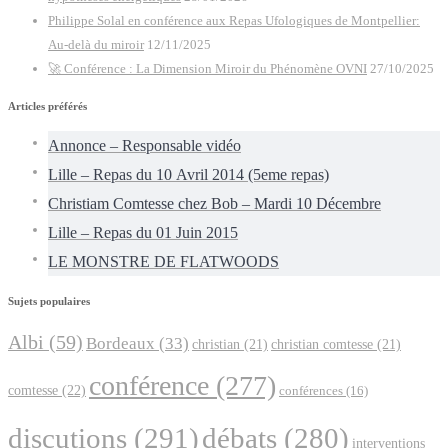
Philippe Solal en conférence aux Repas Ufologiques de Montpellier:
Au-delà du miroir
12/11/2025
🚀 Conférence : La Dimension Miroir du Phénomène OVNI
27/10/2025
Articles préférés
Annonce – Responsable vidéo
Lille – Repas du 10 Avril 2014 (5eme repas)
Christiam Comtesse chez Bob – Mardi 10 Décembre
Lille – Repas du 01 Juin 2015
LE MONSTRE DE FLATWOODS
Sujets populaires
Albi
(59)
Bordeaux
(33)
christian
(21)
christian comtesse
(21)
conférence
(277)
comtesse
(22)
conférences
(16)
discutions
(291)
débats
(280)
interventions