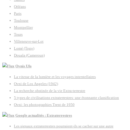
Orléans
Paris
Toulouse
Montpellier
Tours
Villeneuve-sur-Lot
Lomé (Togo)
Douala (Cameroun)
Ovnis Ufo
La vitesse de la lumière et les voyages interstellaires
Ovni de Los Angeles (1942)
La recherche obstinée de la vie Extra-terrestre
5 types de civilisations extraterrestres: une étonnante classification
Ovni: les photographies Trent de 1950
Google actualités : Extraterrestres
Les signaux extraterrestres pourraient-ils se cacher sur une autre