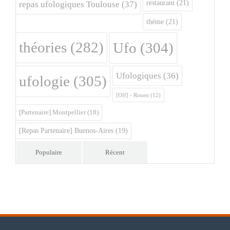
restaurant
(21)
repas ufologiques Toulouse
(37)
théme
(21)
théories
(282)
Ufo
(304)
Ufologiques
(36)
ufologie
(305)
[Off] - Rouen
(12)
[Partenaire] Montpellier
(18)
[Repas Partenaire] Buenos-Aires
(19)
Populaire
Récent