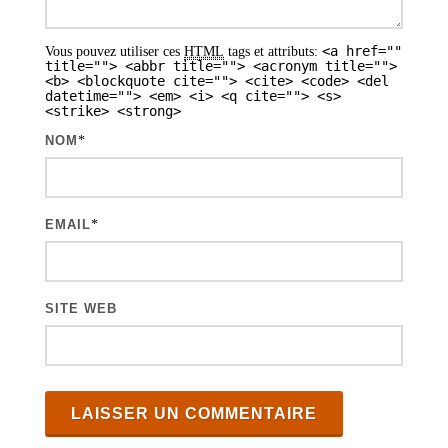
a
<a href=""
Vous pouvez utiliser ces
HTML
tags et attributs:
r
title=""> <abbr title=""> <acronym title="">
<b> <blockquote cite=""> <cite> <code> <del
t
datetime=""> <em> <i> <q cite=""> <s>
<strike> <strong>
i
NOM
*
c
l
e
EMAIL
*
s
SITE WEB