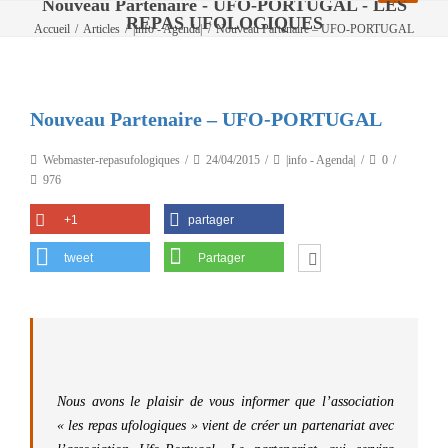
Nouveau Partenaire - UFO-PORTUGAL - LES
REPAS UFOLOGIQUES
Accueil
/
Articles
/
|info - Agenda|
/
Nouveau Partenaire – UFO-PORTUGAL
Nouveau Partenaire – UFO-PORTUGAL
Webmaster-repasufologiques
24/04/2015
|info - Agenda|
0
976
+1
partager
tweet
Partager
Nous avons le plaisir de vous informer que l’association
« les repas ufologiques » vient de créer un partenariat avec