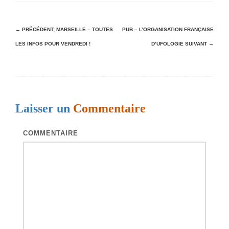
N
← PRÉCÉDENT;
MARSEILLE – TOUTES
PUB – L’ORGANISATION FRANÇAISE
LES INFOS POUR VENDREDI !
D’UFOLOGIE
SUIVANT →
a
v
i
g
Laisser un
Commentaire
a
t
COMMENTAIRE
i
o
n
d
e
s