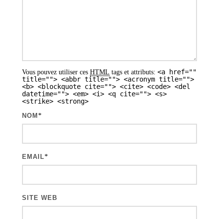
d
e
s
a
<a href=""
Vous pouvez utiliser ces
HTML
tags et attributs:
r
title=""> <abbr title=""> <acronym title="">
<b> <blockquote cite=""> <cite> <code> <del
t
datetime=""> <em> <i> <q cite=""> <s>
<strike> <strong>
i
NOM
*
c
l
e
EMAIL
*
s
SITE WEB