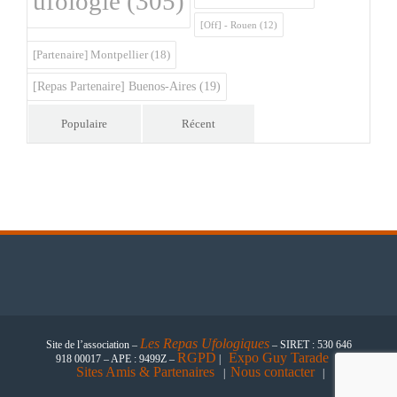
ufologie
(305)
[Off] - Rouen
(12)
[Partenaire] Montpellier
(18)
[Repas Partenaire] Buenos-Aires
(19)
Populaire
Récent
Les
Repas Ufologiques
Site de l’association –
– SIRET : 530 646
RGPD
Expo Guy Tarade
918 00017 – APE : 9499Z –
|
|
Sites Amis & Partenaires
Nous contacter
|
|