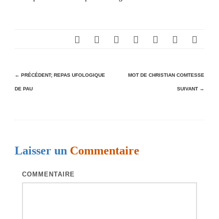
N
← PRÉCÉDENT;
REPAS UFOLOGIQUE
MOT DE CHRISTIAN COMTESSE
DE PAU
SUIVANT →
a
v
i
g
Laisser un
Commentaire
a
t
COMMENTAIRE
i
o
n