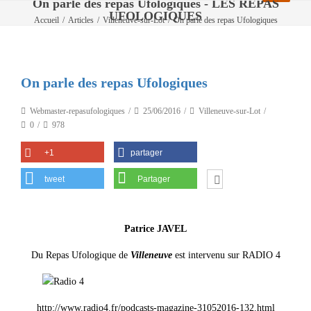
On parle des repas Ufologiques - LES REPAS
UFOLOGIQUES
Accueil
/
Articles
/
Villeneuve-sur-Lot
/
On parle des repas Ufologiques
On parle des repas Ufologiques
Webmaster-repasufologiques
25/06/2016
Villeneuve-sur-Lot
0
978
+1
partager
tweet
Partager
Patrice JAVEL
Du Repas Ufologique de
Villeneuve
est intervenu sur RADIO 4
http://www.radio4.fr/podcasts-magazine-31052016-132.html