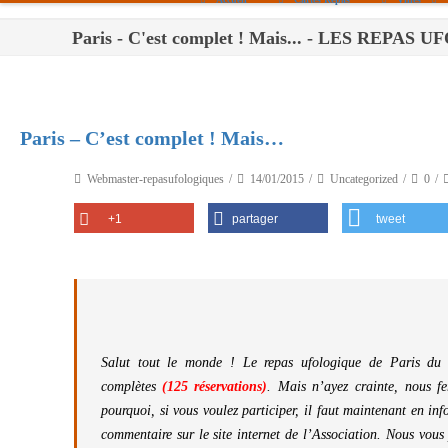
Paris - C'est complet ! Mais... - LES REPA
Paris
Toulouse
Bordeaux
Paris – C’est complet ! Mais…
Montpellier
Webmaster-repasufologiques
14/01/2015
Uncategorized
0
Nantes
+1
partager
tweet
Tours
Orléans
Carpentras
Strasbourg
Salut tout le monde ! Le repas ufologique de Paris du 2
complètes
(125 réservations)
. Mais n’ayez crainte, nous f
pourquoi, si vous voulez participer, il faut maintenant en in
commentaire sur le site internet de l’Association. Nous vous p