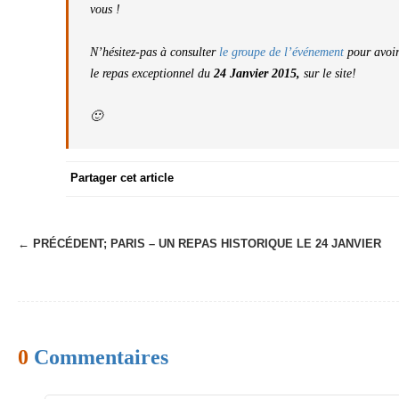
vous !
N’hésitez-pas à consulter
le groupe de l’événement
pour avoir
le repas exceptionnel du
24 Janvier 2015,
sur le site!
🙂
Partager cet article
← PRÉCÉDENT;
PARIS – UN REPAS HISTORIQUE LE 24 JANVIER
N
a
v
i
0
Commentaires
g
a