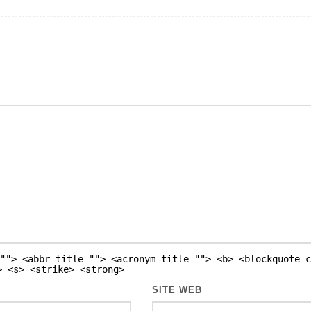
""> <abbr title=""> <acronym title=""> <b> <blockquote c
> <s> <strike> <strong>
SITE WEB