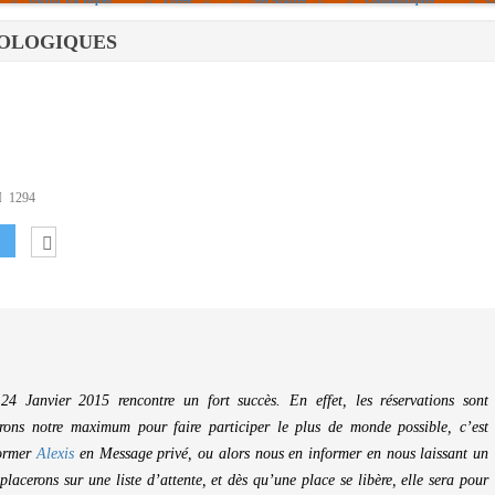
S UFOLOGIQUES
Politique De Cookies (UE)
|info – Agenda|
|Article De Presse|
[Archives]
Non Assigné
1294
4 Janvier 2015 rencontre un fort succès. En effet, les réservations sont
erons notre maximum pour faire participer le plus de monde possible, c’est
former
Alexis
en Message privé, ou alors nous en informer en nous laissant un
lacerons sur une liste d’attente, et dès qu’une place se libère, elle sera pour