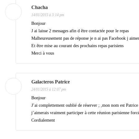
t
Chacha
14/01/2015 à 3:14 pm
i
Bonjour
o
J ai laisse 2 messages afin d être contactée pour le repas
n
Malheureusement pas de réponse je n ai pas Facebook j aimera
d
Et être mise au courant des prochains repas parisiens
Merci à vous
e
s
a
Galacteros Patrice
r
24/01/2015 à 12:07 pm
t
Bonjour
i
J’ai complettement oublié de réserver ; ,mon nom est Patrice
j’aimerais vraiment participer à cette réunion parisienne for
c
Cordialement
l
e