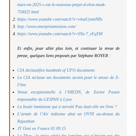
mars-en-2025-c-est-le-nouveau-projet-d-elon-musk-
750025.html
https://www.youtube.com/watch?v=v4xzUynmNBs
http://www.enterprisemission.com/
https://www.youtube.com/watch?v=0Ya-7_rEqYM
Et enfin, pour aller plus loin, et continuer la revue de
presse, quelques liens proposés par
Stéphane ROYER :
CIA declassifies hundreds of UFO documents
La CIA reclasse ses documents secrets pour le retour de X-
Files
Venue exceptionnelle à l’IHEDN, de Xavier Passot
responsable du GEIPAN à Lyon
La boule lumineuse qui a survolé Pau était-elle un Ovni ?
L’armée de l’Air indienne abat un OVNI au-dessus du
Rajasthan
JT Ovni en France 01.09.15
Le Thor : la triste vérité des lumières qui n’étaient pas des