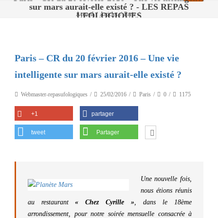
sur mars aurait-elle existé ? - LES REPAS
UFOLOGIQUES
Accueil
/
Articles
/
Paris
/
Paris – CR du 20 février 2016 – Une vie intelligente sur mars aurait-elle existé ?
Paris – CR du 20 février 2016 – Une vie
intelligente sur mars aurait-elle existé ?
Webmaster-repasufologiques
25/02/2016
Paris
0
1175
+1
partager
tweet
Partager
Une nouve
lle fois,
nous étions réunis
au restaurant
«
Chez Cyrille »
,
dans le 18ème
arrondissement, pour notre soirée mensuelle consacrée à