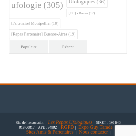
Ufologiques
(36)
ufologie
(305)
[Off] - Rouen
(12)
[Partenaire] Montpellier
(18)
[Repas Partenaire] Buenos-Aires
(19)
Populaire
Récent
Les
Repas Ufologiques
Site de l’association –
– SIRET : 530 646
RGPD
Expo Guy Tarade
918 00017 – APE : 9499Z –
|
|
Sites Amis & Partenaires
Nous contacter
|
|