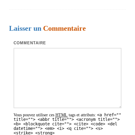
i
g
a
Laisser un
Commentaire
t
i
COMMENTAIRE
o
n
d
e
s
a
r
<a href=""
Vous pouvez utiliser ces
HTML
tags et attributs:
t
title=""> <abbr title=""> <acronym title="">
<b> <blockquote cite=""> <cite> <code> <del
i
datetime=""> <em> <i> <q cite=""> <s>
<strike> <strong>