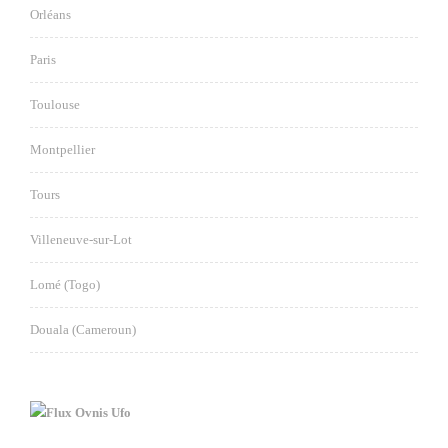
Orléans
Paris
Toulouse
Montpellier
Tours
Villeneuve-sur-Lot
Lomé (Togo)
Douala (Cameroun)
Ovnis Ufo