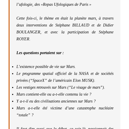
l’ufologie, des «
Repas Ufologiques de Paris
»
Cette fois-ci, le thème en était la planète mars, à travers
deux interventions de
Stéphane BILLAUD
et de
Didier
BOULANGER
, et avec la participation de
Stéphane
ROYER.
Les questions portaient sur :
L’existence possible de vie sur Mars.
Le programme spatial officiel de la NASA et de sociétés
privées (“
SpaceX
” de l’américain
Elon MUSK
).
Les vestiges retrouvés sur Mars (“Le visage de mars”).
Mars contient-elle ou a-t-elle contenu la vie ?
Y a-t-il eu des civilisations anciennes sur Mars ?
Mars a-t-elle été victime d’une catastrophe nucléaire
“totale” ?
Il faut dire aussi que le débat, ce soir-là, passionnait des