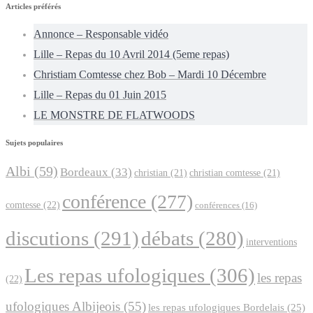
Articles préférés
Annonce – Responsable vidéo
Lille – Repas du 10 Avril 2014 (5eme repas)
Christiam Comtesse chez Bob – Mardi 10 Décembre
Lille – Repas du 01 Juin 2015
LE MONSTRE DE FLATWOODS
Sujets populaires
Albi
(59)
Bordeaux
(33)
christian
(21)
christian comtesse
(21)
conférence
(277)
comtesse
(22)
conférences
(16)
discutions
(291)
débats
(280)
interventions
Les repas ufologiques
(306)
les repas
(22)
ufologiques Albijeois
(55)
les repas ufologiques Bordelais
(25)