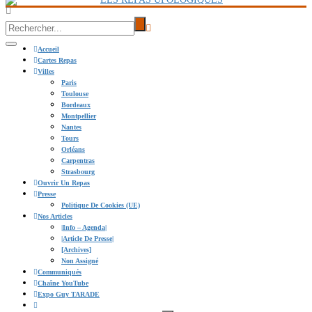
Accueil
Cartes Repas
Villes
Paris
Toulouse
Bordeaux
Montpellier
Nantes
Tours
Orléans
Carpentras
Strasbourg
Ouvrir Un Repas
Presse
Politique De Cookies (UE)
Nos Articles
|info – Agenda|
|Article De Presse|
[Archives]
Non Assigné
Communiqués
Chaîne YouTube
Expo Guy TARADE