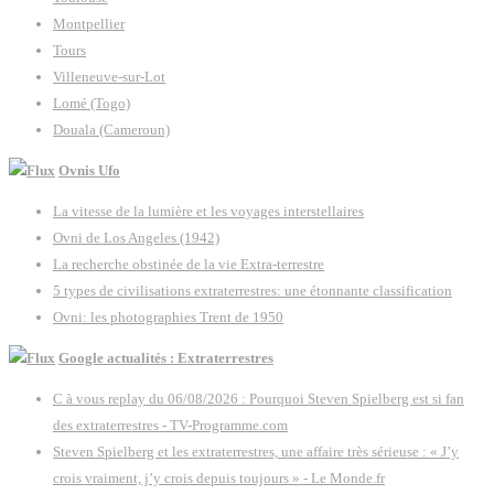
Montpellier
Tours
Villeneuve-sur-Lot
Lomé (Togo)
Douala (Cameroun)
Ovnis Ufo
La vitesse de la lumière et les voyages interstellaires
Ovni de Los Angeles (1942)
La recherche obstinée de la vie Extra-terrestre
5 types de civilisations extraterrestres: une étonnante classification
Ovni: les photographies Trent de 1950
Google actualités : Extraterrestres
C à vous replay du 06/08/2026 : Pourquoi Steven Spielberg est si fan
des extraterrestres - TV-Programme.com
Steven Spielberg et les extraterrestres, une affaire très sérieuse : « J’y
crois vraiment, j’y crois depuis toujours » - Le Monde.fr