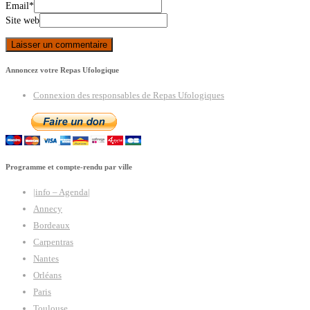
Email
*
Site web
Annoncez votre Repas Ufologique
Connexion des responsables de Repas Ufologiques
Programme et compte-rendu par ville
|info – Agenda|
Annecy
Bordeaux
Carpentras
Nantes
Orléans
Paris
Toulouse