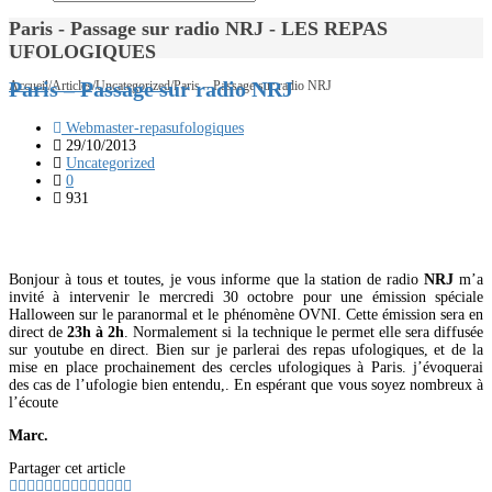
Paris - Passage sur radio NRJ - LES REPAS
UFOLOGIQUES
Paris – Passage sur radio NRJ
Accueil
/
Articles
/
Uncategorized
/
Paris – Passage sur radio NRJ
Webmaster-repasufologiques
29/10/2013
Uncategorized
0
931
Bonjour à tous et toutes, je vous informe que la station de radio
NRJ
m’a
invité à intervenir le mercredi 30 octobre pour une émission spéciale
Halloween sur le paranormal et le phénomène OVNI. Cette émission sera en
direct de
23h à 2h
. Normalement si la technique le permet elle sera diffusée
sur youtube en direct. Bien sur je parlerai des repas ufologiques, et de la
mise en place prochainement des cercles ufologiques à Paris. j’évoquerai
des cas de l’ufologie bien entendu,. En espérant que vous soyez nombreux à
l’écoute
Marc.
Partager cet article