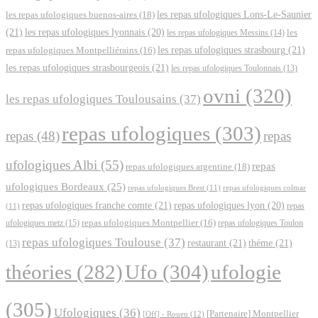
les repas ufologiques Lons-Le-Saunier
les repas ufologiques buenos-aires
(18)
(21)
les repas ufologiques lyonnais
(20)
les repas ufologiques Messins
(14)
les
les repas ufologiques strasbourg
(21)
repas ufologiques Montpelliérains
(16)
les repas ufologiques strasbourgeois
(21)
les repas ufologiques Toulonnais
(13)
ovni
(320)
les repas ufologiques Toulousains
(37)
repas ufologiques
(303)
repas
(48)
repas
ufologiques Albi
(55)
repas
repas ufologiques argentine
(18)
ufologiques Bordeaux
(25)
repas ufologiques Brest
(11)
repas ufologiques colmar
repas ufologiques franche comte
(21)
repas ufologiques lyon
(20)
repas
(11)
ufologiques metz
(15)
repas ufologiques Montpellier
(16)
repas ufologiques Toulon
repas ufologiques Toulouse
(37)
restaurant
(21)
théme
(21)
(13)
Ufo
(304)
ufologie
théories
(282)
(305)
Ufologiques
(36)
[Partenaire] Montpellier
[Off] - Rouen
(12)