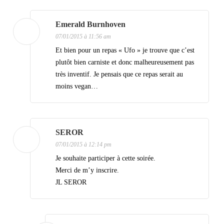
i
Emerald Burnhoven
o
07/01/2015 à 11:56 am
n
Et bien pour un repas « Ufo » je trouve que c’est
d
plutôt bien carniste et donc malheureusement pas
e
très inventif. Je pensais que ce repas serait au
moins vegan…
s
a
r
SEROR
t
07/01/2015 à 12:14 pm
i
Je souhaite participer à cette soirée.
c
Merci de m’y inscrire.
JL SEROR
l
e
s