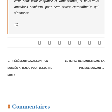
cœur pour votre confiance et votre soutien, et nous vous
attendons nombreux pour cette soirée extraordinaire qui
s’annonce.
🙂
N
← PRÉCÉDENT;
CAVAILLON – UN
LE REPAS DE NANTES DANS LA
SUCCÈS ATTENDU POUR BLEUETTE
PRESSE
SUIVANT →
a
DIOT !
v
i
g
a
0
Commentaires
t