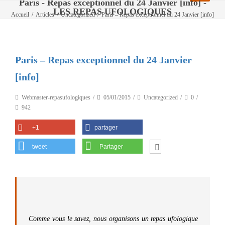
Paris - Repas exceptionnel du 24 Janvier [info] -
LES REPAS UFOLOGIQUES
Accueil
/
Articles
/
Uncategorized
/
Paris – Repas exceptionnel du 24 Janvier [info]
Paris – Repas exceptionnel du 24 Janvier
[info]
Webmaster-repasufologiques
05/01/2015
Uncategorized
0
942
+1
partager
tweet
Partager
Comme vous le savez, nous organisons un repas ufologique