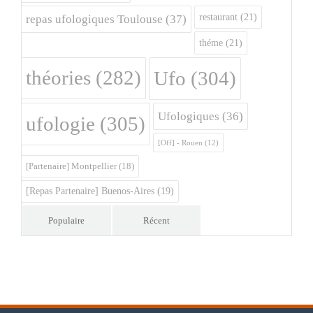
restaurant
(21)
repas ufologiques Toulouse
(37)
théme
(21)
théories
(282)
Ufo
(304)
Ufologiques
(36)
ufologie
(305)
[Off] - Rouen
(12)
[Partenaire] Montpellier
(18)
[Repas Partenaire] Buenos-Aires
(19)
Populaire
Récent