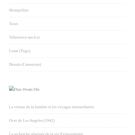
Montpellier
Tours
Villeneuve-sur-Lot
Lomé (Togo)
Douala (Cameroun)
Ovnis Ufo
La vitesse de la lumière et les voyages interstellaires
Ovni de Los Angeles (1942)
La recherche obstinée de la vie Extra-terrestre