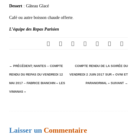
Dessert
: Gâteau Glacé
Café ou autre boisson chaude offerte.
L’équipe des Repas Parisien
N
← PRÉCÉDENT;
NANTES – COMPTE
COMPTE RENDU DE LA SOIRÉE DU
RENDU DU REPAS DU VENDREDI 12
VENDREDI 2 JUIN 2017 SUR « OVNI ET
a
MAI 2017 – FABRICE BIANCHIN « LES
PARANORMAL »
SUIVANT →
v
VIMANAS »
i
g
a
t
Laisser un
Commentaire
i