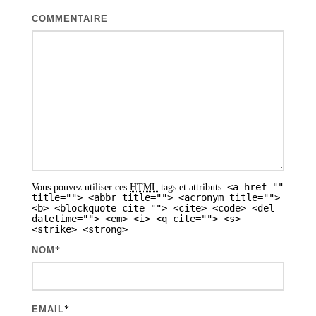
o
COMMENTAIRE
n
d
e
s
a
r
t
<a href=""
Vous pouvez utiliser ces
HTML
tags et attributs:
i
title=""> <abbr title=""> <acronym title="">
<b> <blockquote cite=""> <cite> <code> <del
datetime=""> <em> <i> <q cite=""> <s>
c
<strike> <strong>
l
NOM
*
e
s
EMAIL
*