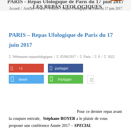
PARIS - Repas Ufologique de Paris du 17 juin 2017
- LES REPAS UFOLOGIQUES
Accueil
/
Articles
/
Paris
/
PARIS – Repas Ufologique de Paris du 17 juin 2017
PARIS – Repas Ufologique de Paris du 17
juin 2017
Webmaster-repasufologiques
05/06/2017
Paris
0
1022
+1
partager
tweet
Partager
Po
ur ce dernier repas avant
la coupure estivale,
Stéphane ROYER
a le plaisir de
vous
proposer une conférence Année 2017 –
SPECIAL