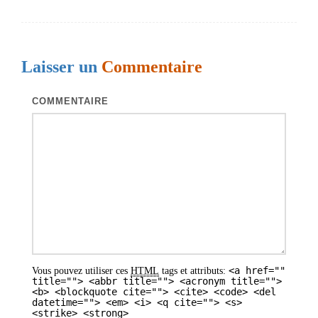
i
g
a
Laisser un
Commentaire
t
i
COMMENTAIRE
o
n
d
e
s
a
r
<a href=""
Vous pouvez utiliser ces
HTML
tags et attributs:
t
title=""> <abbr title=""> <acronym title="">
<b> <blockquote cite=""> <cite> <code> <del
i
datetime=""> <em> <i> <q cite=""> <s>
<strike> <strong>