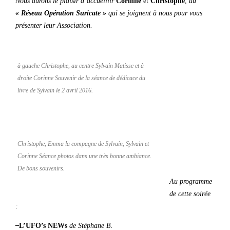
Nous aurons le plaisir d’accueillir
Corinne
et
Christophe
,
du
« Réseau Opération Suricate »
qui se joignent à nous pour vous
présenter leur Association.
à gauche Christophe, au centre Sylvain Matisse et à
droite Corinne Souvenir de la séance de dédicace du
livre de Sylvain le 2 avril 2016.
Christophe, Emma la compagne de Sylvain, Sylvain et
Corinne Séance photos dans une très bonne ambiance.
De bons souvenirs.
Au programme
de cette soirée
:
–
L’UFO’s NEWs
de Stéphane B.