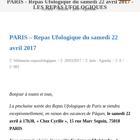
PARIS - Repas Ufologique du samedi 22 avril 2017 -
LES REPAS UFOLOGIQUES
Accueil
/
Articles
/
|info - Agenda|
/
PARIS – Repas Ufologique du samedi 22 avril 2017
PARIS – Repas Ufologique du samedi 22
avril 2017
Webmaster-repasufologiques
29/03/2017
|info - Agenda|
0
983
Bonjour à toutes et tous,
La prochaine soirée des Repas Ufologiques de Paris se tiendra
exceptionnellement, en raison des vacances de Pâques,
le samedi 22
avril à 17h30, « Chez Cyrille », 15 rue Marc Seguin, 75018
PARIS
.