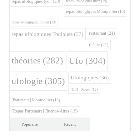
repas ufologiques metz
(15)
repas ufologiques lyon
(20)
repas ufologiques Montpellier
(16)
repas ufologiques Toulon
(13)
restaurant
(21)
repas ufologiques Toulouse
(37)
théme
(21)
théories
(282)
Ufo
(304)
Ufologiques
(36)
ufologie
(305)
[Off] - Rouen
(12)
[Partenaire] Montpellier
(18)
[Repas Partenaire] Buenos-Aires
(19)
Populaire
Récent