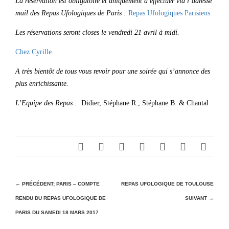
La réservation est obligatoire et uniquement à effectuer via l’adresse
mail des Repas Ufologiques de Paris :
Repas Ufologiques Parisiens
Les réservations seront closes le vendredi 21 avril à midi.
Chez Cyrille
A très bientôt de tous vous revoir pour une soirée qui s’annonce des
plus enrichissante.
L’Equipe des Repas :
Didier, Stéphane R., Stéphane B. & Chantal
N
← PRÉCÉDENT;
PARIS – COMPTE
REPAS UFOLOGIQUE DE TOULOUSE
RENDU DU REPAS UFOLOGIQUE DE
SUIVANT →
a
PARIS DU SAMEDI 18 MARS 2017
v