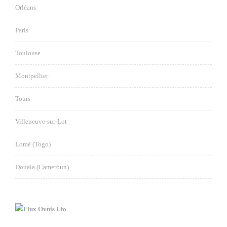
Orléans
Paris
Toulouse
Montpellier
Tours
Villeneuve-sur-Lot
Lomé (Togo)
Douala (Cameroun)
Ovnis Ufo