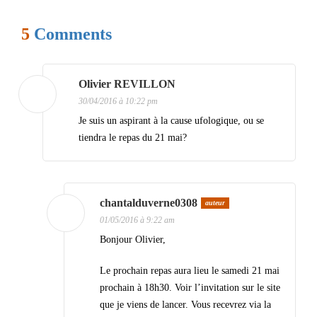
g
5
Comments
a
t
i
Olivier REVILLON
30/04/2016 à 10:22 pm
o
Je suis un aspirant à la cause ufologique, ou se
n
tiendra le repas du 21 mai?
d
e
s
chantalduverne0308
auteur
a
01/05/2016 à 9:22 am
Bonjour Olivier,
r
t
Le prochain repas aura lieu le samedi 21 mai
i
prochain à 18h30. Voir l’invitation sur le site
que je viens de lancer. Vous recevrez via la
c