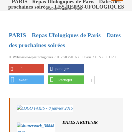
PARIS - Repas Ufologiques de Paris - Dates des
prochaines soirées - LES REPAS UFOLOGIQUES
Accueil
/
Articles
/
Paris
/
PARIS – Repas Ufologiques de Paris – Dates des prochaines soirées
PARIS – Repas Ufologiques de Paris – Dates
des prochaines soirées
Webmaster-repasufologiques
23/03/2016
Paris
5
1120
+1
partager
tweet
Partager
DATES A RETENIR