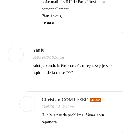
boîte mail des RU de Paris l’invitation
l
personnellement.
e
Bien à vous,
Chantal
s
Yanis
24/05/2016 à 9:55 pm
salut je voudrais être convié au repas svp je suis
aspirant de la cause ????
Christian COMTESSE
auteur
29/05/2016 à 12:11 am
IL n’y a pas de problème. Venez nous
rejoindre.