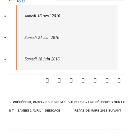
samedi 16 avril 2016
Samedi 21 mai 2016
Samedi 18 juin 2016
N
← PRÉCÉDENT;
PARIS – E V E N E M E
VAUCLUSE – UNE RÉUSSITE POUR LE
N T – SAMEDI 2 AVRIL – DEDICACE
REPAS DE MARS 2016
SUIVANT →
a
v
i