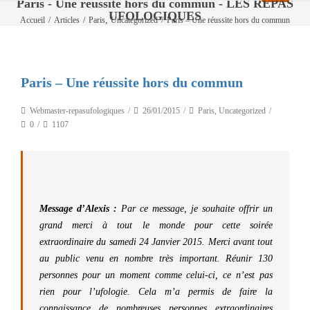
Paris - Une réussite hors du commun - LES REPAS
UFOLOGIQUES
,
Accueil
/
Articles
/
Paris
Uncategorized
/
Paris – Une réussite hors du commun
Paris – Une réussite hors du commun
Webmaster-repasufologiques
26/01/2015
Paris
,
Uncategorized
0
1107
Message d’Alexis :
Par ce message, je souhaite offrir un
grand merci à tout le monde pour cette soirée
extraordinaire du samedi 24 Janvier 2015. Merci avant tout
au public venu en nombre très important. Réunir 130
personnes pour un moment comme celui-ci, ce n’est pas
rien pour l’ufologie. Cela m’a permis de faire la
connaissance de nombreuses personnes extraordinaires