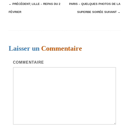
N
← PRÉCÉDENT;
LILLE – REPAS DU 2
PARIS – QUELQUES PHOTOS DE LA
FÉVRIER
SUPERBE SOIRÉE
SUIVANT →
a
v
i
g
Laisser un
Commentaire
a
t
COMMENTAIRE
i
o
n
d
e
s
a