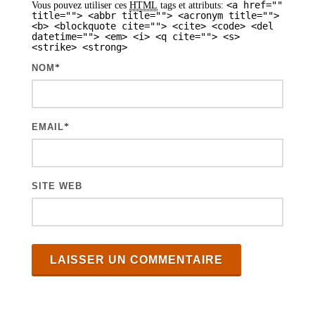
<a href=""
Vous pouvez utiliser ces
HTML
tags et attributs:
r
title=""> <abbr title=""> <acronym title="">
<b> <blockquote cite=""> <cite> <code> <del
t
datetime=""> <em> <i> <q cite=""> <s>
<strike> <strong>
i
NOM
*
c
l
e
EMAIL
*
s
SITE WEB