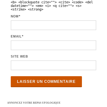
<b> <blockquote cite=""> <cite> <code> <del
t
datetime=""> <em> <i> <q cite=""> <s>
<strike> <strong>
i
NOM
*
c
l
e
EMAIL
*
s
SITE WEB
ANNONCEZ VOTRE REPAS UFOLOGIQUE