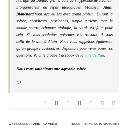
Il s’agit du Buffalo grill à côté de l’hypermarché Auchan.
L’organisateur du repas ufologiques, Monsieur
Alain
Blanchard
vous accueillera avec grand plaisir. Durant la
soirée, chercheurs, passionnés, simple curieux, tout le
monde pourra échanger ufologie, la soirée est faite pour
cela. Si vous souhaitez présenter vos travaux, il vous
suffit de le dire à Alain. Nous vous rappelons également
qu’un groupe Facebook est disponible pour venir poser vos
questions. Voici le groupe Facebook de la
ville de Pau
.
Nous vous souhaitons une agréable soirée.
🙂
N
← PRÉCÉDENT;
PARIS – LA VIDÉO
TOURS – REPAS DU 06 MARS 2015