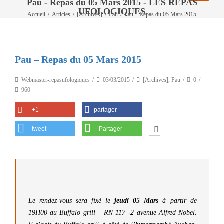
Pau - Repas du 05 Mars 2015 - LES REPAS
UFOLOGIQUES
Accueil
/
Articles
/
[Archives]
/
Pau
/
Pau – Repas du 05 Mars 2015
Pau – Repas du 05 Mars 2015
Webmaster-repasufologiques
03/03/2015
[Archives]
,
Pau
0
960
+1
partager
tweet
Partager
Le rendez-vous sera fixé le
jeudi 05 Mars
à partir de
19H00 au Buffalo grill – RN 117 -2 avenue Alfred Nobel.