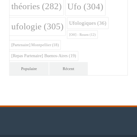
théories
(282)
Ufo
(304)
Ufologiques
(36)
ufologie
(305)
[Off] - Rouen
(12)
[Partenaire] Montpellier
(18)
[Repas Partenaire] Buenos-Aires
(19)
Populaire
Récent