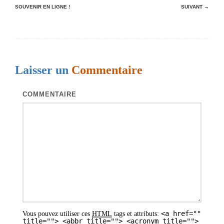
SOUVENIR EN LIGNE !
SUIVANT →
a
v
i
g
Laisser un
Commentaire
a
t
COMMENTAIRE
i
o
n
d
e
s
a
<a href=""
Vous pouvez utiliser ces
HTML
tags et attributs:
r
title=""> <abbr title=""> <acronym title="">