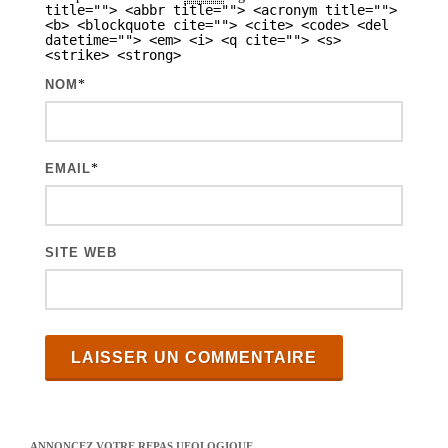
r
title=""> <abbr title=""> <acronym title="">
<b> <blockquote cite=""> <cite> <code> <del
t
datetime=""> <em> <i> <q cite=""> <s>
<strike> <strong>
i
NOM
*
c
l
e
EMAIL
*
s
SITE WEB
ANNONCEZ VOTRE REPAS UFOLOGIQUE