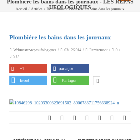
Plombière les bains dans les journaux - LES REPAS
UFOLOGIQUES
Accueil
/
Articles
/
Remiremont
/
Plombière les bains dans les journaux
Plombière les bains dans les journaux
Webmaster-repasufologiques
03/12/2014
Remiremont
0
917
+1
partager
tweet
Partager