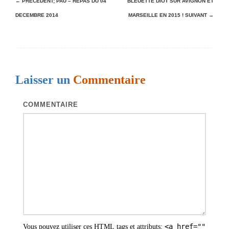
N
← PRÉCÉDENT;
PAU – REPAS DU 04
BLEUETTE DIOT SUR AVIGNON ET
DECEMBRE 2014
MARSEILLE EN 2015 !
SUIVANT →
a
v
i
g
Laisser un
Commentaire
a
t
COMMENTAIRE
i
o
n
d
e
s
a
<a href=""
Vous pouvez utiliser ces
HTML
tags et attributs: