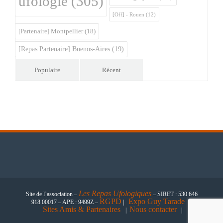
ufologie
(305)
[Off] - Rouen
(12)
[Partenaire] Montpellier
(18)
[Repas Partenaire] Buenos-Aires
(19)
Populaire
Récent
Les
Repas Ufologiques
Site de l’association –
– SIRET : 530 646
RGPD
Expo Guy Tarade
918 00017 – APE : 9499Z –
|
|
Sites Amis & Partenaires
Nous contacter
|
|