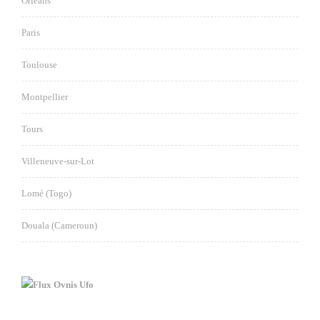
Orléans
Paris
Toulouse
Montpellier
Tours
Villeneuve-sur-Lot
Lomé (Togo)
Douala (Cameroun)
Ovnis Ufo