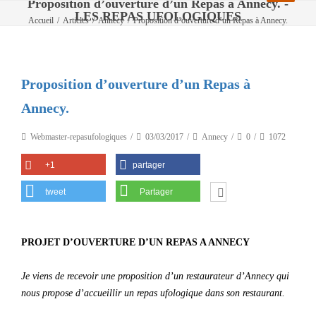
Proposition d’ouverture d’un Repas à Annecy. -
LES REPAS UFOLOGIQUES
Accueil
/
Articles
/
Annecy
/
Proposition d’ouverture d’un Repas à Annecy.
Proposition d’ouverture d’un Repas à
Annecy.
Webmaster-repasufologiques
03/03/2017
Annecy
0
1072
+1
partager
tweet
Partager
PROJET D’OUVERTURE D’UN REPAS A ANNECY
Je viens de recevoir une proposition d’un restaurateur d’Annecy qui
nous propose d’accueillir un repas ufologique dans son restaurant.