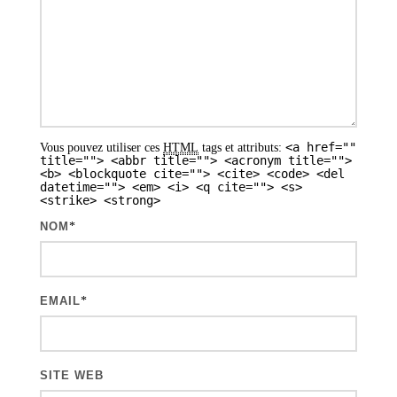
d
e
s
a
r
<a href=""
Vous pouvez utiliser ces
HTML
tags et attributs:
t
title=""> <abbr title=""> <acronym title="">
<b> <blockquote cite=""> <cite> <code> <del
i
datetime=""> <em> <i> <q cite=""> <s>
<strike> <strong>
c
NOM
*
l
e
s
EMAIL
*
SITE WEB