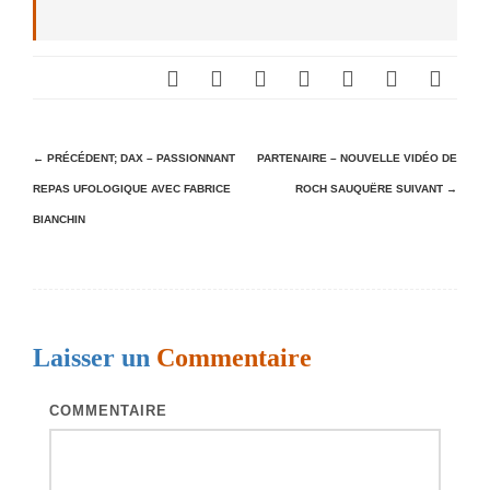
N
← PRÉCÉDENT;
DAX – PASSIONNANT
PARTENAIRE – NOUVELLE VIDÉO DE
REPAS UFOLOGIQUE AVEC FABRICE
ROCH SAUQUËRE
SUIVANT →
a
BIANCHIN
v
i
g
a
Laisser un
Commentaire
t
i
COMMENTAIRE
o
n