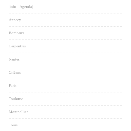
|info – Agenda|
Annecy
Bordeaux
Carpentras
Nantes
Orléans
Paris
Toulouse
Montpellier
Tours