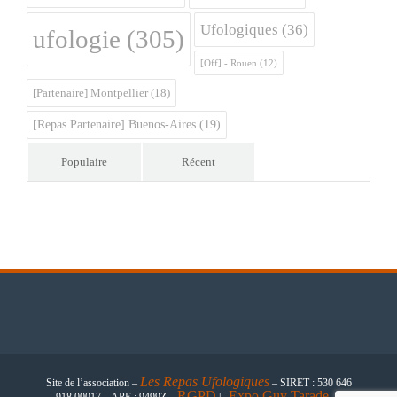
Ufologiques
(36)
ufologie
(305)
[Off] - Rouen
(12)
[Partenaire] Montpellier
(18)
[Repas Partenaire] Buenos-Aires
(19)
Populaire
Récent
Les
Repas Ufologiques
Site de l’association –
– SIRET : 530 646
RGPD
Expo Guy Tarade