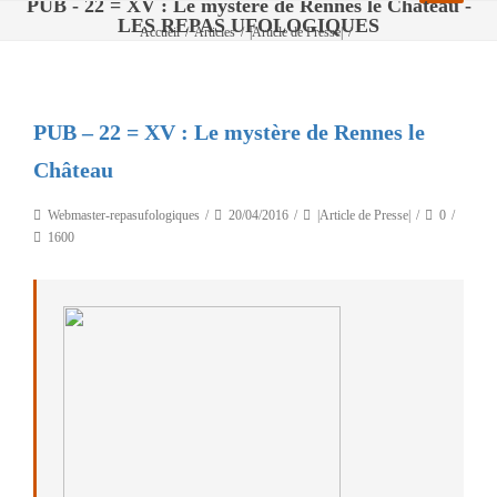
PUB - 22 = XV : Le mystère de Rennes le Château -
LES REPAS UFOLOGIQUES
Accueil
/
Articles
/
|Article de Presse|
/
PUB – 22 = XV : Le mystère de Rennes le Château
PUB – 22 = XV : Le mystère de Rennes le
Château
Webmaster-repasufologiques
20/04/2016
|Article de Presse|
0
1600