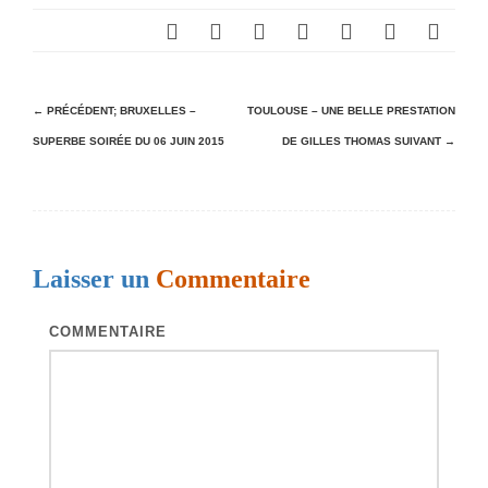
N
← PRÉCÉDENT;
BRUXELLES –
TOULOUSE – UNE BELLE PRESTATION
SUPERBE SOIRÉE DU 06 JUIN 2015
DE GILLES THOMAS
SUIVANT →
a
v
i
g
Laisser un
Commentaire
a
t
COMMENTAIRE
i
o
n
d