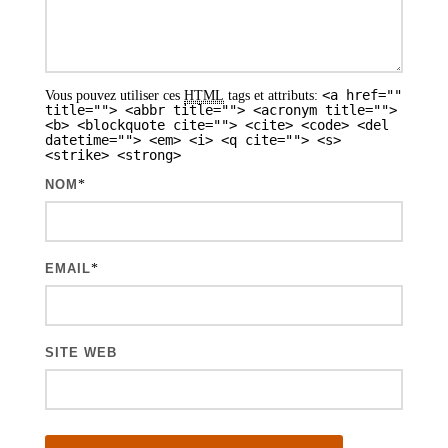
e
s
a
<a href=""
Vous pouvez utiliser ces
HTML
tags et attributs:
r
title=""> <abbr title=""> <acronym title="">
<b> <blockquote cite=""> <cite> <code> <del
t
datetime=""> <em> <i> <q cite=""> <s>
<strike> <strong>
i
NOM
*
c
l
e
EMAIL
*
s
SITE WEB