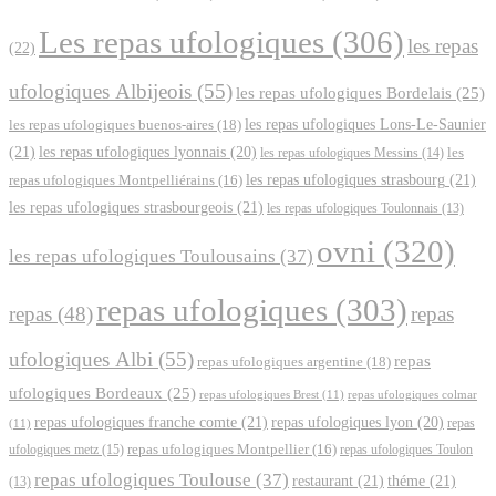
Les repas ufologiques
(306)
les repas
(22)
ufologiques Albijeois
(55)
les repas ufologiques Bordelais
(25)
les repas ufologiques Lons-Le-Saunier
les repas ufologiques buenos-aires
(18)
(21)
les repas ufologiques lyonnais
(20)
les repas ufologiques Messins
(14)
les
les repas ufologiques strasbourg
(21)
repas ufologiques Montpelliérains
(16)
les repas ufologiques strasbourgeois
(21)
les repas ufologiques Toulonnais
(13)
ovni
(320)
les repas ufologiques Toulousains
(37)
repas ufologiques
(303)
repas
(48)
repas
ufologiques Albi
(55)
repas
repas ufologiques argentine
(18)
ufologiques Bordeaux
(25)
repas ufologiques Brest
(11)
repas ufologiques colmar
repas ufologiques franche comte
(21)
repas ufologiques lyon
(20)
repas
(11)
ufologiques metz
(15)
repas ufologiques Montpellier
(16)
repas ufologiques Toulon
repas ufologiques Toulouse
(37)
restaurant
(21)
théme
(21)
(13)