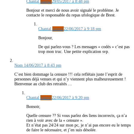
Chantal
auteur
29/05/2017 à 8:48 pm
Bonjour et merci de nous avoir signalé le problème. Je
contacte le responsable du repas ufologique de Brest.
Chantal
auteur
22/06/2017 à 9:18 pm
Bonjour,
De qui parlez-vous ? Les messages « codés » c’est pas
trop mon truc. Une petite explication svp.
Nom
14/06/2017 à 8:43 pm
C’est bien dommage la censure !!! cela reflétais juste l’esprit de
personnes déjà venues et qui n’y viennent plus malheureusement !
Bienvenue au club des retraités …
Chantal
auteur
22/06/2017 à 9:20 pm
Bonsoir,
Quelle censure ?? Si vous parlez des liens incorrects, ça n’a
rien à voir avec de la « censure ».
Et n’état pas 24/24 sur mon pc, je n’ai pas encore eu le temps
de faire le nécessaire, et j’en suis désolée.