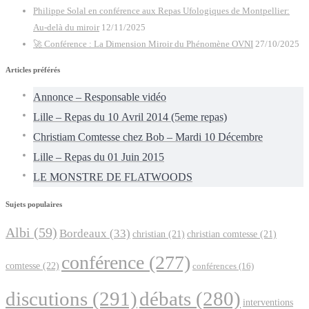
Philippe Solal en conférence aux Repas Ufologiques de Montpellier:
Au-delà du miroir
12/11/2025
🚀 Conférence : La Dimension Miroir du Phénomène OVNI
27/10/2025
Articles préférés
Annonce – Responsable vidéo
Lille – Repas du 10 Avril 2014 (5eme repas)
Christiam Comtesse chez Bob – Mardi 10 Décembre
Lille – Repas du 01 Juin 2015
LE MONSTRE DE FLATWOODS
Sujets populaires
Albi
(59)
Bordeaux
(33)
christian
(21)
christian comtesse
(21)
conférence
(277)
comtesse
(22)
conférences
(16)
discutions
(291)
débats
(280)
interventions