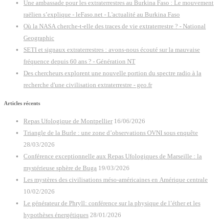
Une ambassade pour les extraterrestres au Burkina Faso : Le mouvement
raëlien s’explique - leFaso.net - L'actualité au Burkina Faso
Où la NASA cherche-t-elle des traces de vie extraterrestre ? - National
Geographic
SETI et signaux extraterrestres : avons-nous écouté sur la mauvaise
fréquence depuis 60 ans ? - Génération NT
Des chercheurs explorent une nouvelle portion du spectre radio à la
recherche d'une civilisation extraterrestre - geo.fr
Articles récents
Repas Ufologique de Montpellier
16/06/2026
Triangle de la Burle : une zone d’observations OVNI sous enquête
28/03/2026
Conférence exceptionnelle aux Repas Ufologiques de Marseille : la
mystérieuse sphère de Buga
19/03/2026
Les mystères des civilisations méso-américaines en Amérique centrale
10/02/2026
Le générateur de Phryll: conférence sur la physique de l’éther et les
hypothèses énergétiques
28/01/2026