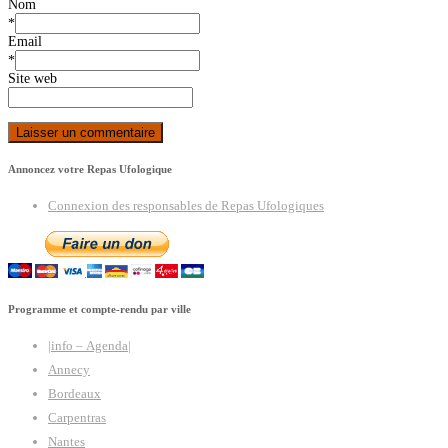
Nom
*
Email
*
Site web
Annoncez votre Repas Ufologique
Connexion des responsables de Repas Ufologiques
Programme et compte-rendu par ville
|info – Agenda|
Annecy
Bordeaux
Carpentras
Nantes