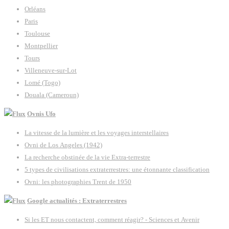
Orléans
Paris
Toulouse
Montpellier
Tours
Villeneuve-sur-Lot
Lomé (Togo)
Douala (Cameroun)
Ovnis Ufo
La vitesse de la lumière et les voyages interstellaires
Ovni de Los Angeles (1942)
La recherche obstinée de la vie Extra-terrestre
5 types de civilisations extraterrestres: une étonnante classification
Ovni: les photographies Trent de 1950
Google actualités : Extraterrestres
Si les ET nous contactent, comment réagir? - Sciences et Avenir