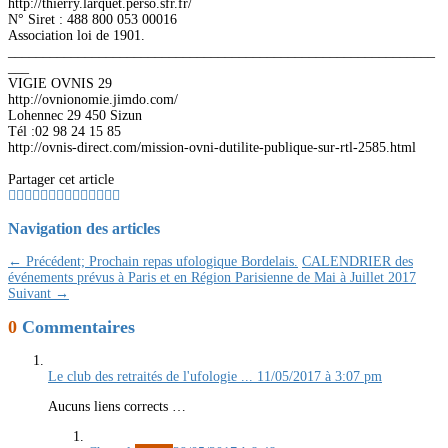
http://thierry.larquet.perso.sfr.fr/
N° Siret : 488 800 053 00016
Association loi de 1901.
_____________________________________________________________
___
VIGIE OVNIS 29
http://ovnionomie.jimdo.com/
Lohennec 29 450 Sizun
Tél :02 98 24 15 85
http://ovnis-direct.com/mission-ovni-dutilite-publique-sur-rtl-2585.html
Partager cet article
Navigation des articles
← Précédent;
Prochain repas ufologique Bordelais.
CALENDRIER des
événements prévus à Paris et en Région Parisienne de Mai à Juillet 2017
Suivant →
0
Commentaires
Le club des retraités de l'ufologie ...
11/05/2017 à 3:07 pm
Aucuns liens corrects …