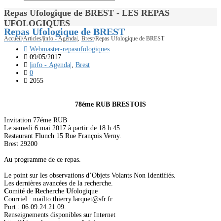
Repas Ufologique de BREST - LES REPAS
UFOLOGIQUES
Repas Ufologique de BREST
,
Accueil
/
Articles
/
|info - Agenda|
Brest
/
Repas Ufologique de BREST
Webmaster-repasufologiques
09/05/2017
|info - Agenda|
,
Brest
0
2055
78éme RUB BRESTOIS
Invitation 77éme RUB
Le samedi 6 mai 2017 à partir de 18 h 45.
Restaurant Flunch 15 Rue François Verny.
Brest 29200
Au programme de ce repas.
Le point sur les observations d’Objets Volants Non Identifiés.
Les dernières avancées de la recherche.
C
omité de
R
echerche
U
fologique
Courriel : mailto:thierry.larquet@sfr.fr
Port : 06.09.24.21.09.
Renseignements disponibles sur Internet