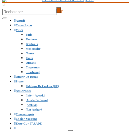
Accueil
Cartes Repas
Villes
Paris
Toulouse
Bordeaux
Montpellier
Nantes
Tours
Orléans
Carpentras
Strasbourg
Ouvrir Un Repas
Presse
Politique De Cookies (UE)
Nos Articles
|info – Agenda|
|Article De Presse|
[Archives]
Non Assigné
Communiqués
Chaîne YouTube
Expo Guy TARADE