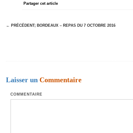
Partager cet article
← PRÉCÉDENT;
BORDEAUX – REPAS DU 7 OCTOBRE 2016
N
a
v
i
g
a
Laisser un
Commentaire
t
i
COMMENTAIRE
o
n
d
e