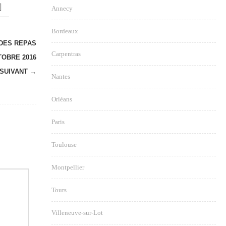
Annecy
Bordeaux
 DES REPAS
Carpentras
TOBRE 2016
SUIVANT →
Nantes
Orléans
Paris
Toulouse
Montpellier
Tours
Villeneuve-sur-Lot