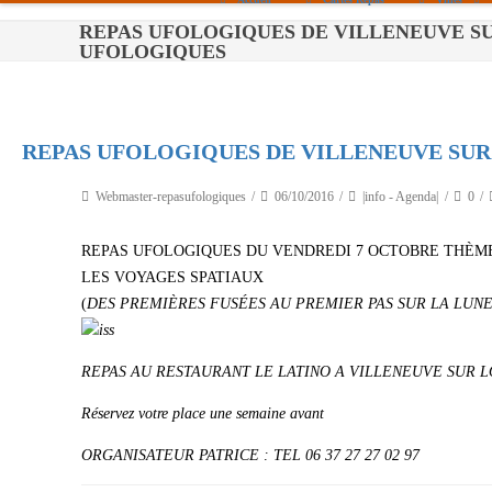
REPAS UFOLOGIQUES DE VILLENEUVE SU
Paris
UFOLOGIQUES
Toulouse
Bordeaux
REPAS UFOLOGIQUES DE VILLENEUVE SUR
Montpellier
Webmaster-repasufologiques
06/10/2016
|info - Agenda|
0
Nantes
REPAS UFOLOGIQUES DU VENDREDI 7 OCTOBRE THÈM
Tours
LES VOYAGES SPATIAUX
Orléans
(
DES PREMIÈRES FUSÉES AU PREMIER PAS SUR LA LUNE
Carpentras
REPAS AU RESTAURANT LE LATINO A VILLENEUVE SUR LO
Strasbourg
Réservez votre place une semaine avant
O
R
G
ANISATEUR PATRICE : TEL 06 37 27 27 02 97