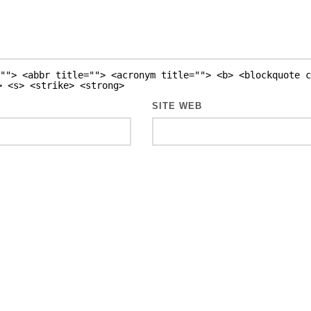
""> <abbr title=""> <acronym title=""> <b> <blockquote c
> <s> <strike> <strong>
SITE WEB