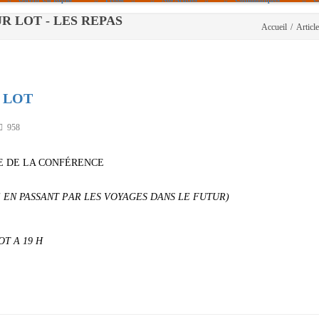
R LOT - LES REPAS
Accueil
/
Articl
Politique De Cookies (UE)
|info – Agenda|
|Article De Presse|
[Archives]
 LOT
Non Assigné
958
E DE LA CONFÉRENCE
 EN PASSANT P
AR LES VOYAGES DANS LE FUTUR)
T A 19 H