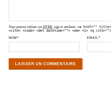
s
a
r
<a href="" title=
Vous pouvez utiliser ces
HTML
tags et attributs:
t
<cite> <code> <del datetime=""> <em> <i> <q cite=""
i
NOM
*
EMAIL
*
c
l
e
s