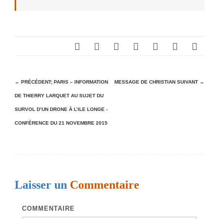
N
← PRÉCÉDENT;
PARIS – INFORMATION
MESSAGE DE CHRISTIAN
SUIVANT →
DE THIERRY LARQUET AU SUJET DU
a
SURVOL D’UN DRONE À L’ILE LONGE -
v
CONFÉRENCE DU 21 NOVEMBRE 2015
i
g
a
t
Laisser un
Commentaire
i
o
COMMENTAIRE