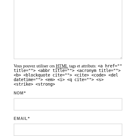
n
d
e
s
a
r
t
<a href=""
Vous pouvez utiliser ces
HTML
tags et attributs:
i
title=""> <abbr title=""> <acronym title="">
<b> <blockquote cite=""> <cite> <code> <del
datetime=""> <em> <i> <q cite=""> <s>
c
<strike> <strong>
l
NOM
*
e
s
EMAIL
*