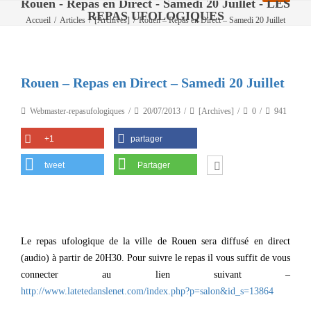
Rouen - Repas en Direct - Samedi 20 Juillet - LES
REPAS UFOLOGIQUES
Accueil
/
Articles
/
[Archives]
/
Rouen – Repas en Direct – Samedi 20 Juillet
Rouen – Repas en Direct – Samedi 20 Juillet
Webmaster-repasufologiques
20/07/2013
[Archives]
0
941
+1
partager
tweet
Partager
Le repas ufologique de la ville de Rouen sera diffusé en direct
(audio) à partir de 20H30. Pour suivre le repas il vous suffit de vous
connecter au lien suivant –
http://www.latetedanslenet.com/index.php?p=salon&id_s=13864