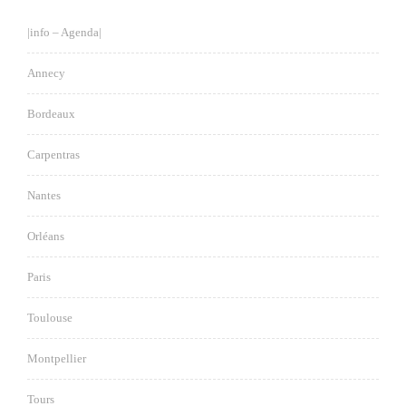
|info – Agenda|
Annecy
Bordeaux
Carpentras
Nantes
Orléans
Paris
Toulouse
Montpellier
Tours