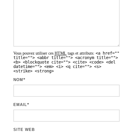
d
e
s
a
r
t
<a href=""
Vous pouvez utiliser ces
HTML
tags et attributs:
i
title=""> <abbr title=""> <acronym title="">
<b> <blockquote cite=""> <cite> <code> <del
datetime=""> <em> <i> <q cite=""> <s>
c
<strike> <strong>
l
NOM
*
e
s
EMAIL
*
SITE WEB