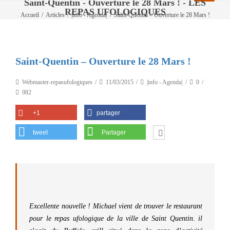
Saint-Quentin - Ouverture le 28 Mars ! - LES
REPAS UFOLOGIQUES
Accueil
/
Articles
/
|info - Agenda|
/
Saint-Quentin – Ouverture le 28 Mars !
Saint-Quentin – Ouverture le 28 Mars !
Webmaster-repasufologiques
11/03/2015
|info - Agenda|
0
982
+1
partager
tweet
Partager
Excellente nouvelle ! Michael vient de trouver le restaurant
pour le repas ufologique de la ville de Saint Quentin. il