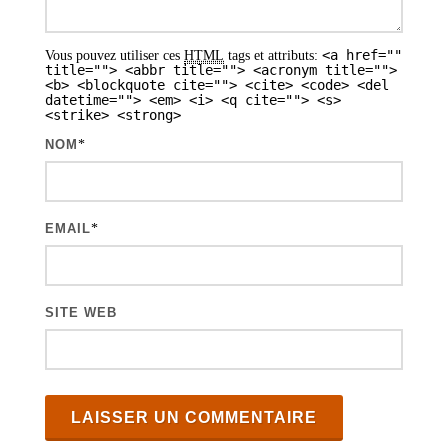
a
r
<a href=""
Vous pouvez utiliser ces
HTML
tags et attributs:
t
title=""> <abbr title=""> <acronym title="">
<b> <blockquote cite=""> <cite> <code> <del
i
datetime=""> <em> <i> <q cite=""> <s>
<strike> <strong>
c
NOM
*
l
e
s
EMAIL
*
SITE WEB