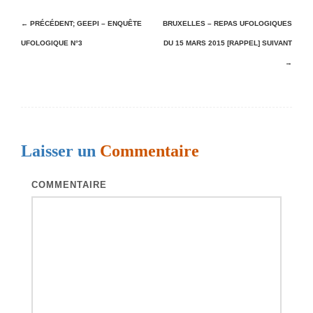
N
← PRÉCÉDENT;
GEEPI – ENQUÊTE
BRUXELLES – REPAS UFOLOGIQUES
UFOLOGIQUE N°3
DU 15 MARS 2015 [RAPPEL]
SUIVANT
a
→
v
i
g
a
Laisser un
Commentaire
t
i
COMMENTAIRE
o
n
d
e
s