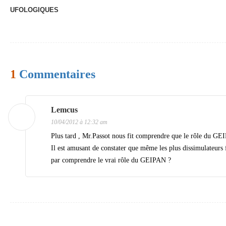
UFOLOGIQUES
a
v
i
g
1
Commentaires
a
t
i
Lemcus
10/04/2012 à 12:32 am
o
Plus tard , Mr.Passot nous fit comprendre que le rôle du GEI
n
Il est amusant de constater que même les plus dissimulateurs 
d
par comprendre le vrai rôle du GEIPAN ?
e
s
a
r