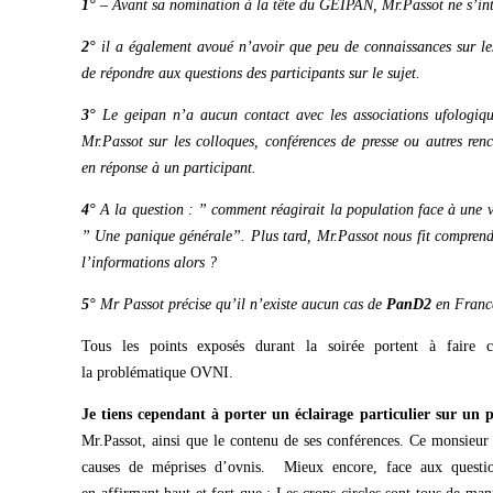
1°
– Avant sa nomination à la tête du GEIPAN, Mr.Passot ne s’in
2°
il a également avoué n’avoir que peu de connaissances sur le
de répondre aux questions des
participants
sur le sujet.
3°
Le geipan n’a aucun contact avec les associations ufologiq
Mr.Passot sur les colloques, conférences de presse ou autres ren
en réponse à un participant.
4°
A la question : ” comment réagirait la population face à une 
” Une panique générale”. Plus tard, Mr.Passot nous fit comprend
l’informations alors ?
5°
Mr Passot précise qu’il n’existe aucun cas de
PanD2
en Franc
Tous les points exposés durant la soirée portent à faire
la problématique OVNI.
Je tiens cependant
à
porter un éclairage particulier sur un p
Mr.Passot, ainsi que le contenu de ses conférences. Ce monsieur
causes de méprises d’ovnis. Mieux encore, face aux questio