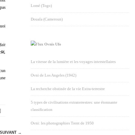
sont
Lomé (Togo)
epas
Douala (Cameroun)
uoi
Ovnis Ufo
ait
clé,
La vitesse de la lumière et les voyages interstellaires
ucun
Ovni de Los Angeles (1942)
ne
La recherche obstinée de la vie Extra-terrestre
5 types de civilisations extraterrestres: une étonnante
classification
Ovni: les photographies Trent de 1950
SUIVANT →