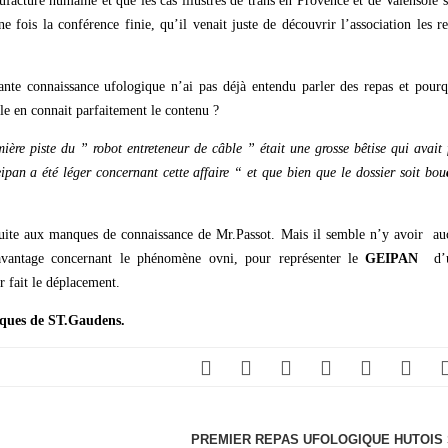
ufacture humaine et que les cas illustres de trans en Provence et de Valensole 
 fois la conférence finie, qu’il venait juste de découvrir l’association les r
nte connaissance ufologique n’ai pas déjà entendu parler des repas et pourq
lle en connait parfaitement le contenu ?
mière
piste du ” robot entreteneur
de câble
” était
une grosse
bêtise
qui
avait
f
eipan a été
lége
r concernant cette affaire “
et que bien que le dossier soit bou
, suite aux manques de connaissance de Mr.Passot. Mais il semble n’y avoir a
antage concernant le phénomène ovni, pour représenter le
GEIPAN
d’u
r fait le déplacement.
iques de ST.Gaudens.
PREMIER REPAS UFOLOGIQUE HUTOIS