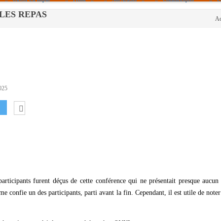
 - LES REPAS
Ac
Politique De Cookies (UE)
|info – Agenda|
|Article De Presse|
[Archives]
Non Assigné
025
participants furent déçus de cette conférence qui ne présentait presque aucun
 me confie un des participants, parti avant la fin. Cependant, il est utile de noter