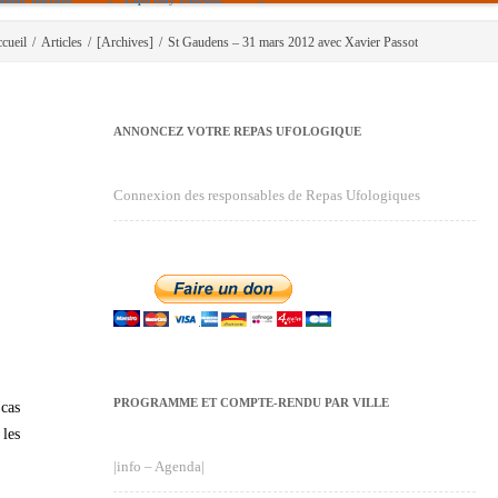
cueil
/
Articles
/
[Archives]
/
St Gaudens – 31 mars 2012 avec Xavier Passot
ANNONCEZ VOTRE REPAS UFOLOGIQUE
Connexion des responsables de Repas Ufologiques
PROGRAMME ET COMPTE-RENDU PAR VILLE
 cas
 les
|info – Agenda|