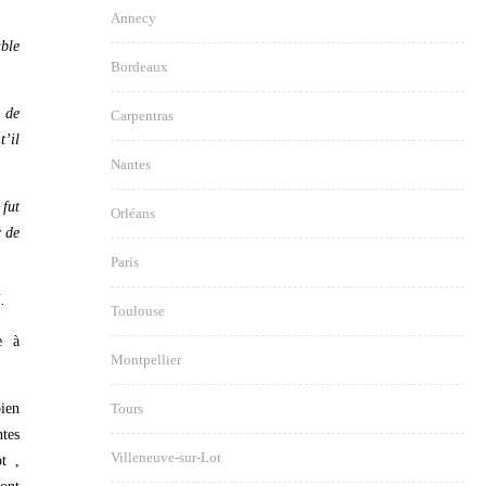
Annecy
able
Bordeaux
 de
Carpentras
t’il
Nantes
fut
Orléans
c de
Paris
.
Toulouse
e à
Montpellier
bien
Tours
ntes
Villeneuve-sur-Lot
t ,