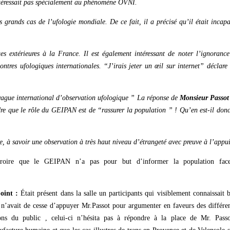
téressait pas spécialement au phénomène OVNI.
s grands cas de l’ufologie mondiale. De ce fait, il a
précisé
qu’il était incap
ues
extérieures
à
la France. Il est
également intéressant
de noter l’ignorance
contres ufologiques
internationales
.
“J’irais jeter un
œil
sur internet”
déclare 
vague international d’observation ufologique ” La réponse
de
Monsieur
Passot
re que le rôle du GEIPAN est de “rassurer la population ” ! Qu’en est-il don
e,
à
savoir une observation à très haut niveau d’étrangeté avec preuve à
l’appui
 croire que le GEIPAN n’a pas pour but d’informer la population fac
oint :
Était présent dans la salle un participants qui visiblement connaissait 
 n’avait de cesse d’appuyer Mr.Passot pour argumenter en faveurs des différe
ns du public , celui-ci n’hésita pas à répondre à la place de Mr. Passo