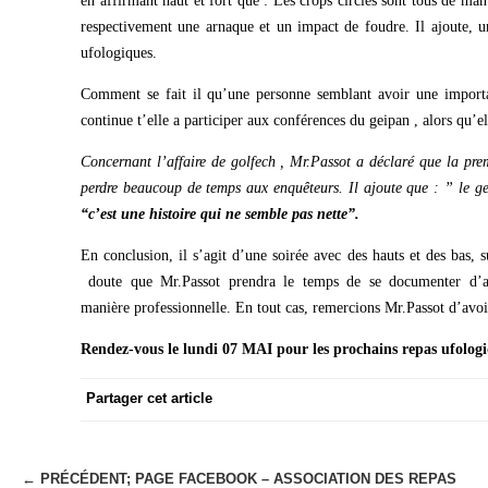
en affirmant haut et fort que : Les crops circles sont tous de man
respectivement une arnaque et un impact de foudre. Il ajoute, une
ufologiques.
Comment se fait il qu’une personne semblant avoir une importa
continue t’elle a participer aux conférences du geipan , alors qu’e
Concernant l’affaire de golfech , Mr.Passot a
déclaré
que la
pre
perdre beaucoup de temps aux enquêteurs. Il ajoute que :
” le g
“c’est une histoire qui ne semble pas nette”.
En conclusion, il s’agit d’une soirée avec des hauts et des bas
doute que Mr.Passot prendra le temps de se documenter d’av
manière professionnelle. En tout cas, remercions Mr.Passot d’avoi
Rendez-vous le lundi 07 MAI pour les prochains repas ufolog
Partager cet article
← PRÉCÉDENT;
PAGE FACEBOOK – ASSOCIATION DES REPAS
N