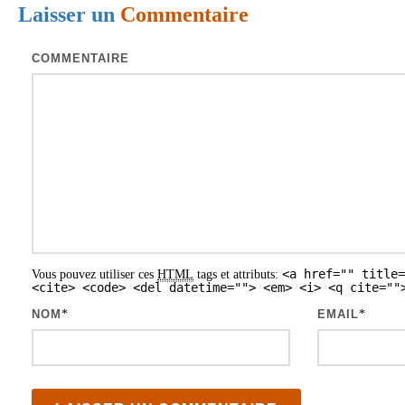
Laisser un
Commentaire
t
i
COMMENTAIRE
c
l
e
s
<a href="" title=
Vous pouvez utiliser ces
HTML
tags et attributs:
<cite> <code> <del datetime=""> <em> <i> <q cite=""
NOM
*
EMAIL
*