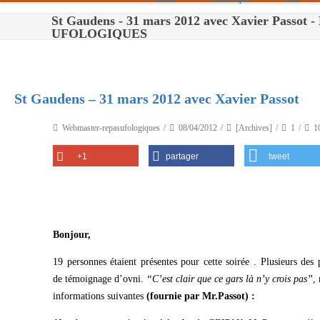
St Gaudens - 31 mars 2012 avec Xavier Passot
Paris
UFOLOGIQUES
Toulouse
Bordeaux
St Gaudens – 31 mars 2012 avec Xavier Passot
Montpellier
Webmaster-repasufologiques
08/04/2012
[Archives]
1
1
Nantes
+1
partager
tweet
Tours
Orléans
Carpentras
Bonjour,
Strasbourg
19 personnes étaient présentes pour cette soirée . Plusieurs des 
de témoignage d’ovni.
“C’est clair que ce gars là n’y crois pas”
,
informations suivantes
(fournie par Mr.Passot) :