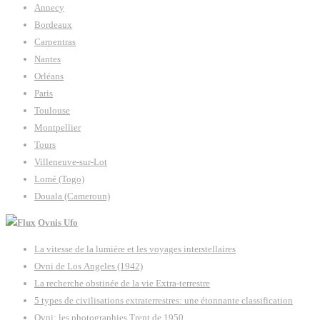
Annecy
Bordeaux
Carpentras
Nantes
Orléans
Paris
Toulouse
Montpellier
Tours
Villeneuve-sur-Lot
Lomé (Togo)
Douala (Cameroun)
Ovnis Ufo
La vitesse de la lumière et les voyages interstellaires
Ovni de Los Angeles (1942)
La recherche obstinée de la vie Extra-terrestre
5 types de civilisations extraterrestres: une étonnante classification
Ovni: les photographies Trent de 1950