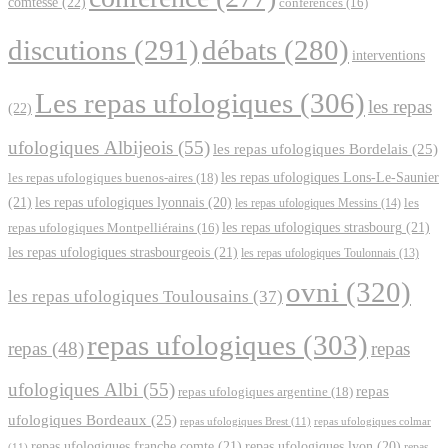
comtesse
(22)
conférences
(16)
discutions
(291)
débats
(280)
interventions
Les repas ufologiques
(306)
les repas
(22)
ufologiques Albijeois
(55)
les repas ufologiques Bordelais
(25)
les repas ufologiques Lons-Le-Saunier
les repas ufologiques buenos-aires
(18)
(21)
les repas ufologiques lyonnais
(20)
les repas ufologiques Messins
(14)
les
les repas ufologiques strasbourg
(21)
repas ufologiques Montpelliérains
(16)
les repas ufologiques strasbourgeois
(21)
les repas ufologiques Toulonnais
(13)
ovni
(320)
les repas ufologiques Toulousains
(37)
repas ufologiques
(303)
repas
(48)
repas
ufologiques Albi
(55)
repas
repas ufologiques argentine
(18)
ufologiques Bordeaux
(25)
repas ufologiques Brest
(11)
repas ufologiques colmar
repas ufologiques franche comte
(21)
repas ufologiques lyon
(20)
repas
(11)