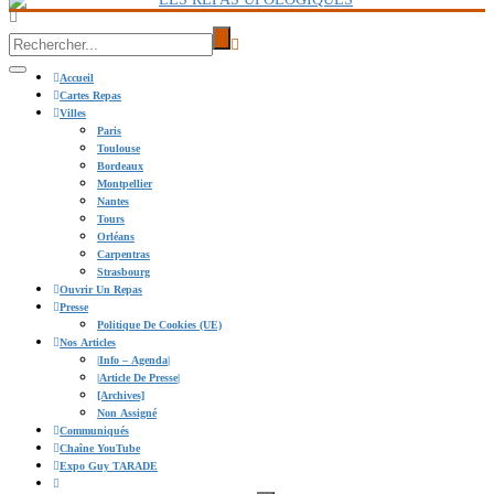
Accueil
Cartes Repas
Villes
Paris
Toulouse
Bordeaux
Montpellier
Nantes
Tours
Orléans
Carpentras
Strasbourg
Ouvrir Un Repas
Presse
Politique De Cookies (UE)
Nos Articles
|info – Agenda|
|Article De Presse|
[Archives]
Non Assigné
Communiqués
Chaîne YouTube
Expo Guy TARADE