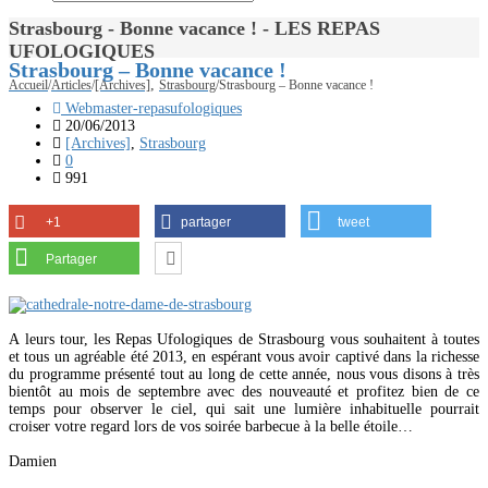
Strasbourg - Bonne vacance ! - LES REPAS
UFOLOGIQUES
Strasbourg – Bonne vacance !
,
Accueil
/
Articles
/
[Archives]
Strasbourg
/
Strasbourg – Bonne vacance !
Webmaster-repasufologiques
20/06/2013
[Archives]
,
Strasbourg
0
991
+1
partager
tweet
Partager
A leurs tour, les Repas Ufologiques de Strasbourg vous souhaitent à toutes
et tous un agréable été 2013, en espérant vous avoir captivé dans la richesse
du programme présenté tout au long de cette année, nous vous disons à très
bientôt au mois de septembre avec des nouveauté et profitez bien de ce
temps pour observer le ciel, qui sait une lumière inhabituelle pourrait
croiser votre regard lors de vos soirée barbecue à la belle étoile…
Damien