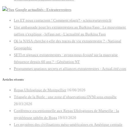
Google actualités : Extraterrestres
Les ET nous contactent ! Comment réagir? - sciencesetavenir.fr
Une ambassade pour les extraterrestres au Burkina Faso : Le mouvement
raëlien s’explique - leFaso.net - L'actualité au Burkina Faso
Où la NASA cherche-t-elle des traces de vie extraterrestre ? - National
Geographic
SETI et signaux extraterrestres : avons-nous écouté sur la mauvaise
fréquence depuis 60 ans ? - Génération NT
Programmes spatiaux secrets et alliances extraterrestres - ActuaLitté.com
Articles récents
Repas Ufologique de Montpellier
16/06/2026
Triangle de la Burle : une zone d’observations OVNI sous enquête
28/03/2026
Conférence exceptionnelle aux Repas Ufologiques de Marseille : la
mystérieuse sphère de Buga
19/03/2026
Les mystères des civilisations méso-américaines en Amérique centrale