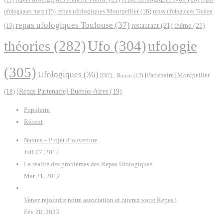
ufologiques metz
(15)
repas ufologiques Montpellier
(16)
repas ufologiques Toulon
repas ufologiques Toulouse
(37)
restaurant
(21)
théme
(21)
(13)
Ufo
(304)
ufologie
théories
(282)
(305)
Ufologiques
(36)
[Partenaire] Montpellier
[Off] - Rouen
(12)
(18)
[Repas Partenaire] Buenos-Aires
(19)
Populaire
Récent
Nantes – Projet d’ouverture
Juil 07, 2014
La réalité des problèmes des Repas Ufologiques
Mar 21, 2012
Venez rejoindre notre association et ouvrez votre Repas !
Fév 28, 2023