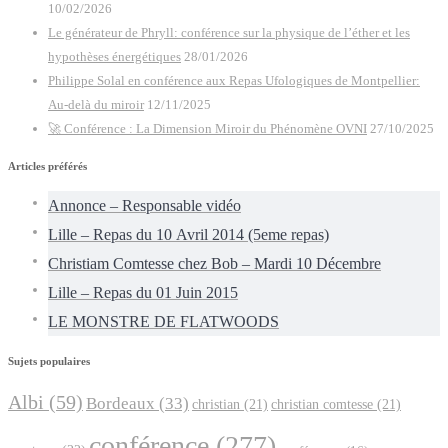
10/02/2026
Le générateur de Phryll: conférence sur la physique de l’éther et les
hypothèses énergétiques
28/01/2026
Philippe Solal en conférence aux Repas Ufologiques de Montpellier:
Au-delà du miroir
12/11/2025
🚀 Conférence : La Dimension Miroir du Phénomène OVNI
27/10/2025
Articles préférés
Annonce – Responsable vidéo
Lille – Repas du 10 Avril 2014 (5eme repas)
Christiam Comtesse chez Bob – Mardi 10 Décembre
Lille – Repas du 01 Juin 2015
LE MONSTRE DE FLATWOODS
Sujets populaires
Albi
(59)
Bordeaux
(33)
christian
(21)
christian comtesse
(21)
conférence
(277)