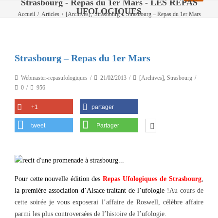
Strasbourg - Repas du 1er Mars - LES REPAS
UFOLOGIQUES
,
Accueil
/
Articles
/
[Archives]
Strasbourg
/
Strasbourg – Repas du 1er Mars
Strasbourg – Repas du 1er Mars
Webmaster-repasufologiques
21/02/2013
[Archives]
,
Strasbourg
0
956
+1
partager
tweet
Partager
Pour cette nouvelle édition des
Repas Ufologiques de Strasbourg
,
la première association d’Alsace traitant de l’ufologie !
Au cours de
cette soirée je vous exposerai l’affaire de Roswell, célèbre affaire
parmi les plus controversées de l’histoire de l’ufologie.