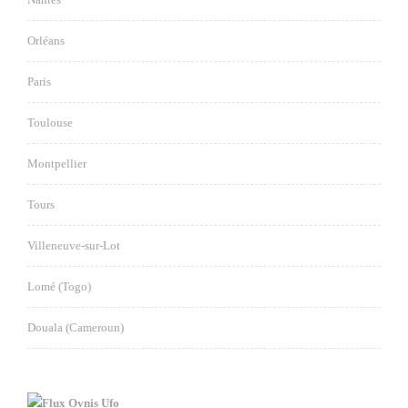
Orléans
Paris
Toulouse
Montpellier
Tours
Villeneuve-sur-Lot
Lomé (Togo)
Douala (Cameroun)
Ovnis Ufo