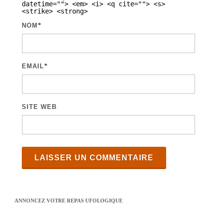
t
datetime=""> <em> <i> <q cite=""> <s>
<strike> <strong>
i
NOM
*
c
l
e
EMAIL
*
s
SITE WEB
ANNONCEZ VOTRE REPAS UFOLOGIQUE