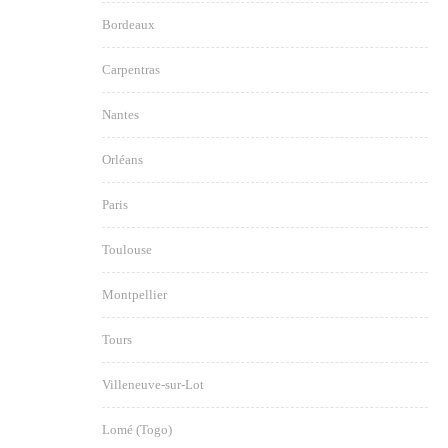
Bordeaux
Carpentras
Nantes
Orléans
Paris
Toulouse
Montpellier
Tours
Villeneuve-sur-Lot
Lomé (Togo)