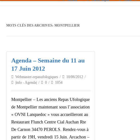
Paris
Toulouse
MOTS CLÉS DES ARCHIVES:
MONTPELLIER
Bordeaux
Montpellier
Agenda – Semaine du 11 au
Nantes
17 Juin 2012
Tours
Webmaster-repasufologiques
10/06/2012
|info - Agenda|
0
1054
Orléans
Carpentras
Montpellier – Les anciens Repas Ufologique
de Montpellier maintenant sous l’association
Strasbourg
« OVNI Lanquedoc » vous accueilleront au
Restaurant Flunch Centre Cial Auchan Rte
De Carnon 34470 PEROLS. Rendez-vous à
partir de 19H, vendredi 15 Juin. Arcachon –