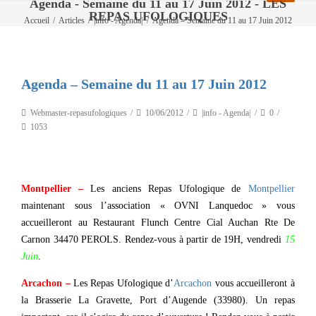
Agenda - Semaine du 11 au 17 Juin 2012 - LES
REPAS UFOLOGIQUES
Accueil
/
Articles
/
|info - Agenda|
/
Agenda – Semaine du 11 au 17 Juin 2012
Agenda – Semaine du 11 au 17 Juin 2012
Webmaster-repasufologiques
10/06/2012
|info - Agenda|
0
1053
Montpellier –
Les anciens Repas Ufologique de
Montpellier
maintenant sous l’association « OVNI Lanquedoc » vous
accueilleront au Restaurant Flunch Centre Cial Auchan Rte De
Carnon 34470 PEROLS. Rendez-vous à partir de 19H, vendredi
15
Juin
.
Arcachon –
Les Repas Ufologique d’
Arcachon
vous accueilleront à
la Brasserie La Gravette, Port d’Augende (33980). Un repas