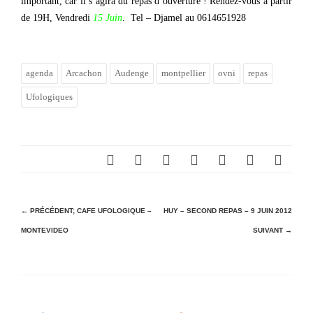
important, car il s’agira du repas d’ouverture ! Rendez-vous à partir
de 19H, Vendredi
15 Juin
. Tel – Djamel au 0614651928
agenda
Arcachon
Audenge
montpellier
ovni
repas
Ufologiques
N
← PRÉCÉDENT;
CAFE UFOLOGIQUE –
HUY – SECOND REPAS – 9 JUIN 2012
MONTEVIDEO
SUIVANT →
a
v
i
g