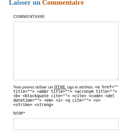
Laisser un
Commentaire
a
t
COMMENTAIRE
i
o
n
d
e
s
a
<a href=""
Vous pouvez utiliser ces
HTML
tags et attributs:
r
title=""> <abbr title=""> <acronym title="">
<b> <blockquote cite=""> <cite> <code> <del
t
datetime=""> <em> <i> <q cite=""> <s>
<strike> <strong>
i
NOM
*
c
l