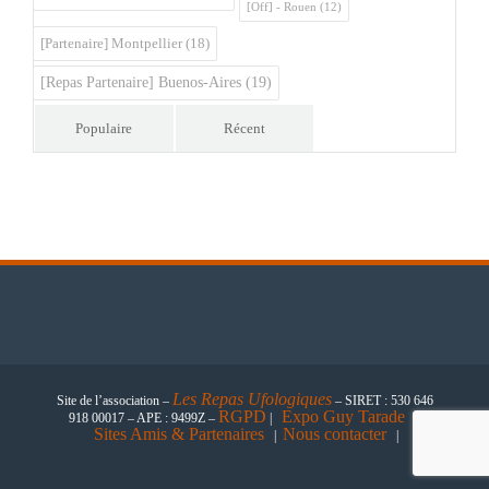
[Off] - Rouen
(12)
[Partenaire] Montpellier
(18)
[Repas Partenaire] Buenos-Aires
(19)
Populaire
Récent
Les
Repas Ufologiques
Site de l’association –
– SIRET : 530 646
RGPD
Expo Guy Tarade
918 00017 – APE : 9499Z –
|
|
Sites Amis & Partenaires
Nous contacter
|
|