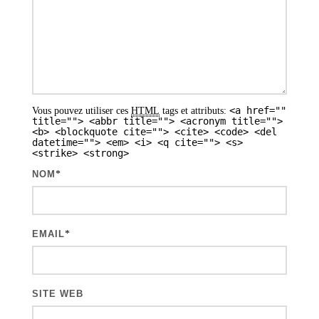
d
e
s
a
r
<a href=""
Vous pouvez utiliser ces
HTML
tags et attributs:
t
title=""> <abbr title=""> <acronym title="">
<b> <blockquote cite=""> <cite> <code> <del
i
datetime=""> <em> <i> <q cite=""> <s>
<strike> <strong>
c
NOM
*
l
e
s
EMAIL
*
SITE WEB