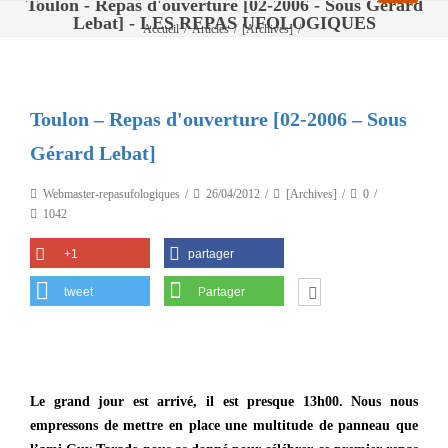
Toulon - Repas d'ouverture [02-2006 - Sous Gérard
Lebat] - LES REPAS UFOLOGIQUES
Accueil
/
Articles
/
[Archives]
/
Toulon – Repas d'ouverture [02-2006 – Sous Gérard Lebat]
Toulon – Repas d'ouverture [02-2006 – Sous
Gérard Lebat]
Webmaster-repasufologiques
26/04/2012
[Archives]
0
1042
+1
partager
tweet
Partager
Le grand jour est arrivé, il est presque 13h00. Nous nous
empressons de mettre en place une multitude de panneau que