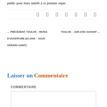
public pour leurs intérêt à ce premier repas.
N
← PRÉCÉDENT;
TOULON – REPAS
TOULON – JUIN 2006
SUIVANT →
D’OUVERTURE [02-2006 – SOUS
a
GÉRARD LEBAT]
v
i
g
a
Laisser un
Commentaire
t
i
COMMENTAIRE
o
n