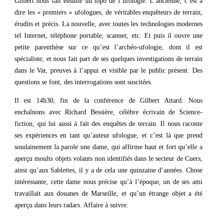
Gilbert nous fait ensuite un topo de l’ufologie. L’ancienne, c’est à
dire les « premiers » ufologues, de véritables enquêteurs de terrain,
érudits et précis. La nouvelle, avec toutes les technologies modernes
tel Internet, téléphone portable, scanner, etc. Et puis il ouvre une
petite parenthèse sur ce qu’est l’archéo-ufologie, dont il est
spécialiste, et nous fait part de ses quelques investigations de terrain
dans le Var, preuves à l’appui et visible par le public présent. Des
questions se font, des interrogations sont suscitées.
Il est 14h30, fin de la conférence de Gilbert Attard. Nous
enchaînons avec Richard Bessière, célèbre écrivain de Science-
fiction, qui lui aussi à fait des enquêtes de terrain. Il nous raconte
ses expériences en tant qu’auteur ufologue, et c’est là que prend
soudainement la parole une dame, qui affirme haut et fort qu’elle a
aperçu moults objets volants non identifiés dans le secteur de Cuers,
ainsi qu’aux Sablettes, il y a de cela une quinzaine d’années. Chose
intéressante, cette dame nous précise qu’à l’époque, un de ses ami
travaillait aux douanes de Marseille, et qu’un étrange objet a été
aperçu dans leurs radars. Affaire à suivre.