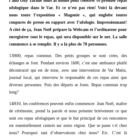
l’ami Guy Tarade nous as donné pour célébrer ce premier repas
ufologique dans le Var. Et ce n’est pas rien! Voici là devant
nous toute l’exposition « Magonie », qui englobe toutes
coupures de presse en rapport avec l’ufologie. Impressionnant!
A côté de ça, Jean Noël prépare la Webcam et l’ordinateur pour
enregistrer tout le repas, qui sera disponible sur le net. La salle
commence à se remplir. Il y a là plus de 70 personnes.
13H00, repas commun. Des petits groupes se sont crées, des
échanges se font. Pendant environ 1h00, c’est une ambiance plutôt
décontracté qui est de mise, avec une intervention de Var Matin,
journal local, qui interview le responsable de ces repas ainsi que
diverses personnes. Puis des départs se fonts. Repas commun trop
long?
14H10, les conférences peuvent enfin commencer. Jean Noël, maître
de cérémonie, prend la parole et nous présente brièvement ce que
sont ces repas ufologiques et que le but principal de ces rencontres
est essentiellement centrés sur notre région. Que se passe t-il chez
nous? Pourquoi tant d’observations chez nous? Etc. C’est là