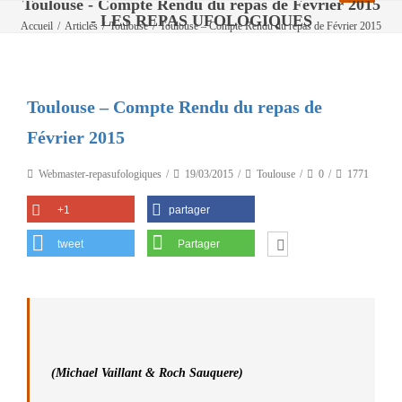
Toulouse - Compte Rendu du repas de Février 2015
- LES REPAS UFOLOGIQUES
Accueil
/
Articles
/
Toulouse
/
Toulouse – Compte Rendu du repas de Février 2015
Toulouse – Compte Rendu du repas de
Février 2015
Webmaster-repasufologiques
19/03/2015
Toulouse
0
1771
+1
partager
tweet
Partager
(Michael Vaillant & Roch Sauquere)