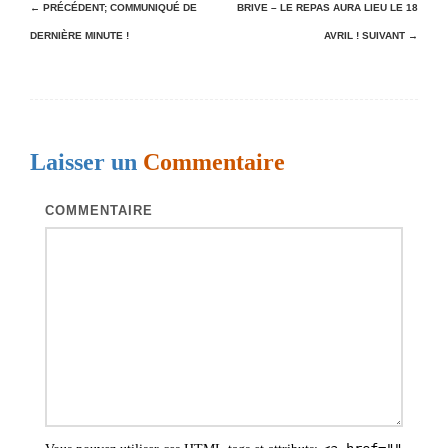
N
← PRÉCÉDENT;
COMMUNIQUÉ DE
BRIVE – LE REPAS AURA LIEU LE 18
DERNIÈRE MINUTE !
AVRIL !
SUIVANT →
a
v
i
g
Laisser un
Commentaire
a
t
COMMENTAIRE
i
o
n
d
e
s
a