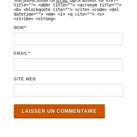
<a href=""
Vous pouvez utiliser ces
HTML
tags et attributs:
r
title=""> <abbr title=""> <acronym title="">
<b> <blockquote cite=""> <cite> <code> <del
t
datetime=""> <em> <i> <q cite=""> <s>
<strike> <strong>
i
NOM
*
c
l
e
EMAIL
*
s
SITE WEB