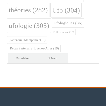
théories
(282)
Ufo
(304)
Ufologiques
(36)
ufologie
(305)
[Off] - Rouen
(12)
[Partenaire] Montpellier
(18)
[Repas Partenaire] Buenos-Aires
(19)
Populaire
Récent