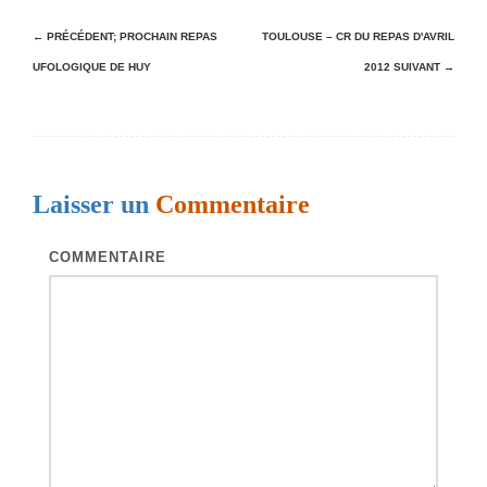
N
← PRÉCÉDENT;
PROCHAIN REPAS
TOULOUSE – CR DU REPAS D'AVRIL
UFOLOGIQUE DE HUY
2012
SUIVANT →
a
v
i
g
Laisser un
Commentaire
a
t
COMMENTAIRE
i
o
n
d
e
s