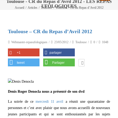
Toulouse - CR du Repas d'Avril 2012 - LES REPAS
UFOLOGIQUES
Accueil
/
Articles
/
Toulouse
/
Toulouse – CR du Repas d’Avril 2012
Toulouse – CR du Repas d’Avril 2012
Webmaster-repasufologiques
23/05/2012
Toulouse
0
1048
+1
partager
tweet
Partager
Denis Roger Den
ocla nous a présenté de son dvd
La soirée de ce
mercredi 11 avril
a réunit une quarantaine de
personnes et c’est avec plaisir que nous avons accueilli de nouveaux
jeunes participants et qui se sont enthousiasmés par les sujets