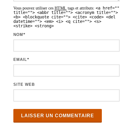
a
<a href=""
Vous pouvez utiliser ces
HTML
tags et attributs:
r
title=""> <abbr title=""> <acronym title="">
<b> <blockquote cite=""> <cite> <code> <del
t
datetime=""> <em> <i> <q cite=""> <s>
<strike> <strong>
i
NOM
*
c
l
e
EMAIL
*
s
SITE WEB