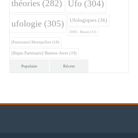
théories
(282)
Ufo
(304)
Ufologiques
(36)
ufologie
(305)
[Off] - Rouen
(12)
[Partenaire] Montpellier
(18)
[Repas Partenaire] Buenos-Aires
(19)
Populaire
Récent