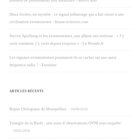
dossiers de phénomènes non identifiés - Noovo Info
Deux étoiles, un mystère : ce signal infrarouge qui a fait croire à une
civilisation extraterrestre - futura-sciences.com
Steven Spielberg et les extraterrestres, une affaire très sérieuse : « J’y
crois vraiment, j’y crois depuis toujours » - Le Monde.fr
Les signaux extraterrestres pourraient-ils se cacher sur une autre
fréquence radio ? - Enerzine
ARTICLES RÉCENTS
Repas Ufologique de Montpellier
16/06/2026
Triangle de la Burle : une zone d’observations OVNI sous enquête
28/03/2026