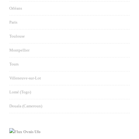
Orléans
Paris
Toulouse
Montpellier
Tours
Villeneuve-sur-Lot
Lomé (Togo)
Douala (Cameroun)
Ovnis Ufo