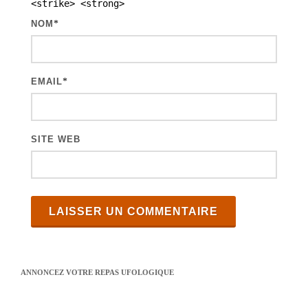
<strike> <strong>
i
NOM
*
c
l
e
EMAIL
*
s
SITE WEB
ANNONCEZ VOTRE REPAS UFOLOGIQUE