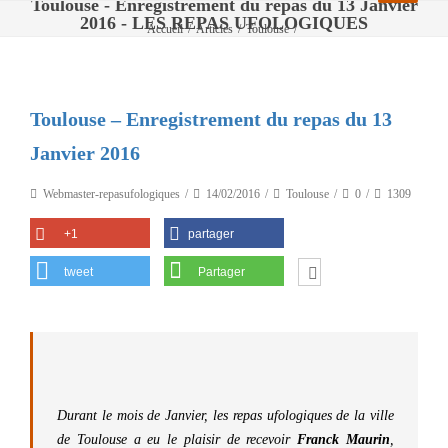
Toulouse - Enregistrement du repas du 13 Janvier
2016 - LES REPAS UFOLOGIQUES
Accueil
/
Articles
/
Toulouse
/
Toulouse – Enregistrement du repas du 13 Janvier 2016
Toulouse – Enregistrement du repas du 13
Janvier 2016
Webmaster-repasufologiques
14/02/2016
Toulouse
0
1309
+1
partager
tweet
Partager
Durant le mois de Janvier, les repas ufologiques de la ville
de Toulouse a eu le plaisir de recevoir
Franck Maurin
,