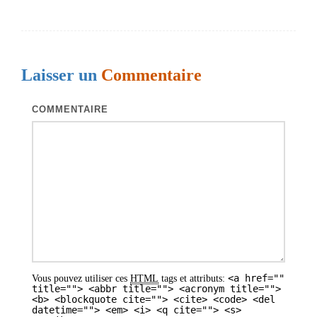
v
i
g
Laisser un
Commentaire
a
t
COMMENTAIRE
i
o
n
d
e
s
a
<a href=""
Vous pouvez utiliser ces
HTML
tags et attributs:
r
title=""> <abbr title=""> <acronym title="">
<b> <blockquote cite=""> <cite> <code> <del
t
datetime=""> <em> <i> <q cite=""> <s>