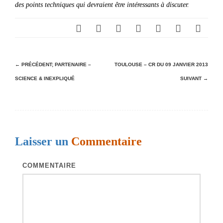
des points techniques qui devraient être intéressants à discuter.
N
← PRÉCÉDENT;
PARTENAIRE –
TOULOUSE – CR DU 09 JANVIER 2013
SCIENCE & INEXPLIQUÉ
SUIVANT →
a
v
i
g
Laisser un
Commentaire
a
t
COMMENTAIRE
i
o
n