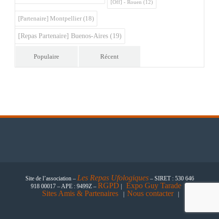
[Off] - Rouen
(12)
[Partenaire] Montpellier
(18)
[Repas Partenaire] Buenos-Aires
(19)
Populaire
Récent
Les
Repas Ufologiques
Site de l’association –
– SIRET : 530 646
RGPD
Expo Guy Tarade
918 00017 – APE : 9499Z –
|
|
Sites Amis & Partenaires
Nous contacter
|
|