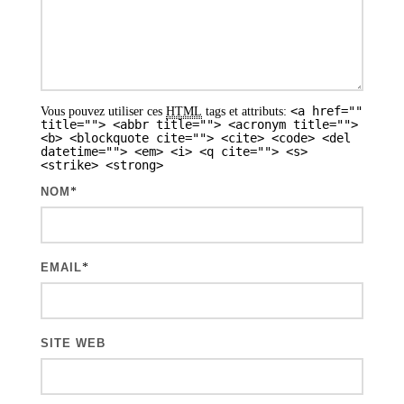
d
e
s
a
<a href=""
Vous pouvez utiliser ces
HTML
tags et attributs:
r
title=""> <abbr title=""> <acronym title="">
<b> <blockquote cite=""> <cite> <code> <del
t
datetime=""> <em> <i> <q cite=""> <s>
<strike> <strong>
i
NOM
*
c
l
e
EMAIL
*
s
SITE WEB