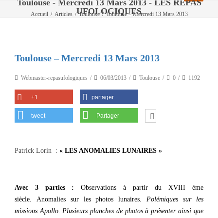
Toulouse - Mercredi 13 Mars 2013 - LES REPAS
UFOLOGIQUES
Accueil
/
Articles
/
Toulouse
/
Toulouse – Mercredi 13 Mars 2013
Toulouse – Mercredi 13 Mars 2013
Webmaster-repasufologiques
06/03/2013
Toulouse
0
1192
+1
partager
tweet
Partager
Patrick Lorin :
« LES ANOMALIES LUNAIRES »
Avec 3 parties :
Observations à partir du XVIII ème
siècle. Anomalies sur les photos lunaires.
Polémiques sur les
missions Apollo.
Plusieurs planches de photos à présenter ainsi que