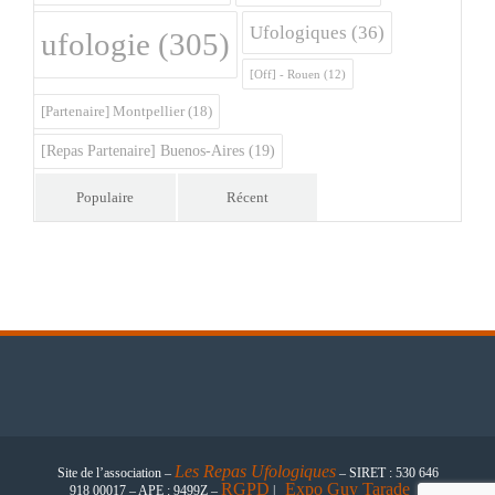
Ufologiques
(36)
ufologie
(305)
[Off] - Rouen
(12)
[Partenaire] Montpellier
(18)
[Repas Partenaire] Buenos-Aires
(19)
Populaire
Récent
Les
Repas Ufologiques
Site de l’association –
– SIRET : 530 646
RGPD
Expo Guy Tarade
918 00017 – APE : 9499Z –
|
|