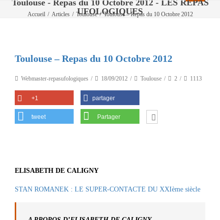
Toulouse - Repas du 10 Octobre 2012 - LES REPAS
UFOLOGIQUES
Accueil
/
Articles
/
Toulouse
/
Toulouse – Repas du 10 Octobre 2012
Toulouse – Repas du 10 Octobre 2012
Webmaster-repasufologiques
18/09/2012
Toulouse
2
1113
+1
partager
tweet
Partager
ELISABETH DE CALIGNY
STAN ROMANEK : LE SUPER-CONTACTE DU XXIème siècle
A PROPOS D’ELISABETH DE CALIGNY