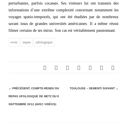
perturbantes, parfois cocasses. Ses visiteurs lui ont transmis des
informations d’une extrême complexité concernant notamment les
voyages spatio-temporels, qui ont été étudiées par de nombreux
savant issus de grandes universités américaines. Il a même réussi
filmer certains de ses intrus. Son cas est véritablement passionnant.
ovni
repas
ufologique
N
← PRÉCÉDENT;
COMPTE-RENDU DU
TOULOUSE – DEMENTI
SUIVANT →
REPAS UFOLOGIQUE DE METZ DU 8
a
SEPTEMBRE 2012 (AVEC VIDÉOS)
v
i
g