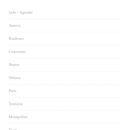
|info – Agenda|
Annecy
Bordeaux
Carpentras
Nantes
Orléans
Paris
Toulouse
Montpellier
Tours