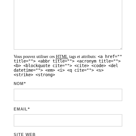
<a href=""
Vous pouvez utiliser ces
HTML
tags et attributs:
title=""> <abbr title=""> <acronym title="">
<b> <blockquote cite=""> <cite> <code> <del
datetime=""> <em> <i> <q cite=""> <s>
<strike> <strong>
NOM
*
EMAIL
*
SITE WEB