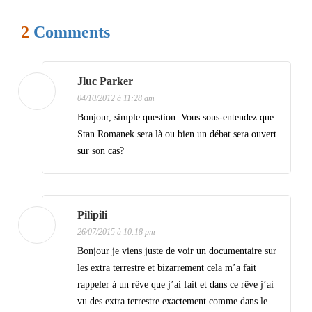
a
2
Comments
t
i
Jluc Parker
o
04/10/2012 à 11:28 am
n
Bonjour, simple question: Vous sous-entendez que
d
Stan Romanek sera là ou bien un débat sera ouvert
e
sur son cas?
s
a
Pilipili
r
26/07/2015 à 10:18 pm
t
Bonjour je viens juste de voir un documentaire sur
i
les extra terrestre et bizarrement cela m’a fait
c
rappeler à un rêve que j’ai fait et dans ce rêve j’ai
vu des extra terrestre exactement comme dans le
l