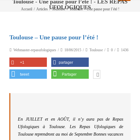
Toulouse - Une pause pour l’été ! - LES REPAS
UFOLOGIQUES
Accueil
/
Articles
/
Toulouse
/
Toulouse – Une pause pour l’été !
Toulouse – Une pause pour l’été !
Webmaster-repasufologiques
18/06/2015
Toulouse
0
1436
+1
partager
tweet
Partager
En JUILLET et en AOÛT, il n’y aura pas de Repas
Ufologiques à Toulouse. Les Repas Ufologiques de
Toulouse reprendront au moi de Septembre Bonnes vacances