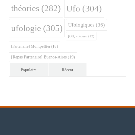
théories
(282)
Ufo
(304)
Ufologiques
(36)
ufologie
(305)
[Off] - Rouen
(12)
[Partenaire] Montpellier
(18)
[Repas Partenaire] Buenos-Aires
(19)
Populaire
Récent