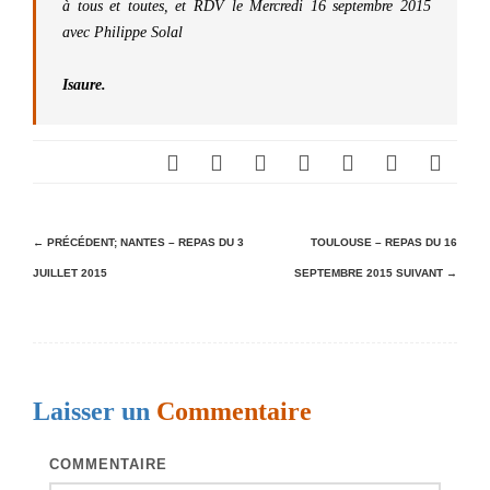
à tous et toutes, et RDV le Mercredi 16 septembre 2015
avec Philippe Solal
Isaure.
N
← PRÉCÉDENT;
NANTES – REPAS DU 3
TOULOUSE – REPAS DU 16
JUILLET 2015
SEPTEMBRE 2015
SUIVANT →
a
v
i
g
Laisser un
Commentaire
a
t
COMMENTAIRE
i