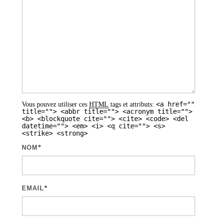
o
n
d
e
s
a
<a href=""
Vous pouvez utiliser ces
HTML
tags et attributs:
r
title=""> <abbr title=""> <acronym title="">
<b> <blockquote cite=""> <cite> <code> <del
t
datetime=""> <em> <i> <q cite=""> <s>
<strike> <strong>
i
NOM
*
c
l
e
EMAIL
*
s