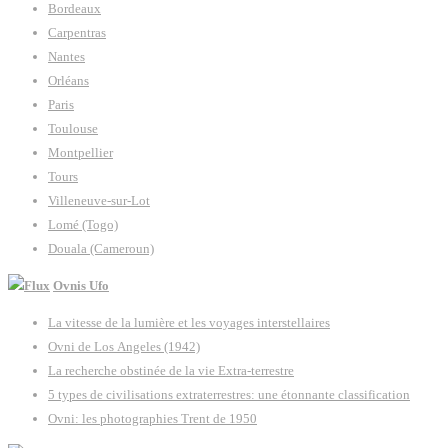
Bordeaux
Carpentras
Nantes
Orléans
Paris
Toulouse
Montpellier
Tours
Villeneuve-sur-Lot
Lomé (Togo)
Douala (Cameroun)
Ovnis Ufo
La vitesse de la lumière et les voyages interstellaires
Ovni de Los Angeles (1942)
La recherche obstinée de la vie Extra-terrestre
5 types de civilisations extraterrestres: une étonnante classification
Ovni: les photographies Trent de 1950