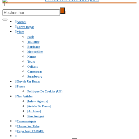
Accueil
Cartes Repas
Villes
Paris
Toulouse
Bordeaux
Montpellier
Nantes
Tours
Orléans
Carpentras
Strasbourg
Ouvrir Un Repas
Presse
Politique De Cookies (UE)
Nos Articles
|info – Agenda|
|Article De Presse|
[Archives]
Non Assigné
Communiqués
Chaîne YouTube
Expo Guy TARADE