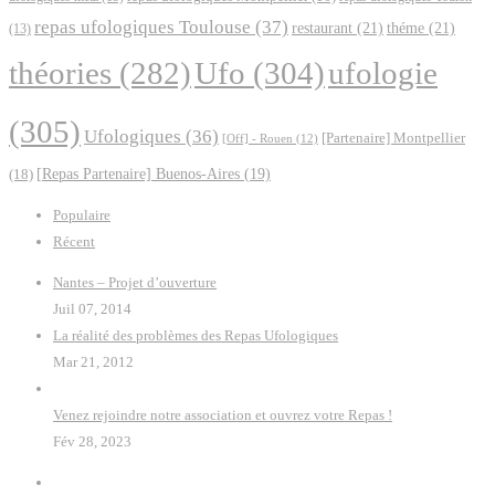
repas ufologiques Toulouse
(37)
restaurant
(21)
théme
(21)
(13)
Ufo
(304)
ufologie
théories
(282)
(305)
Ufologiques
(36)
[Partenaire] Montpellier
[Off] - Rouen
(12)
(18)
[Repas Partenaire] Buenos-Aires
(19)
Populaire
Récent
Nantes – Projet d’ouverture
Juil 07, 2014
La réalité des problèmes des Repas Ufologiques
Mar 21, 2012
Venez rejoindre notre association et ouvrez votre Repas !
Fév 28, 2023