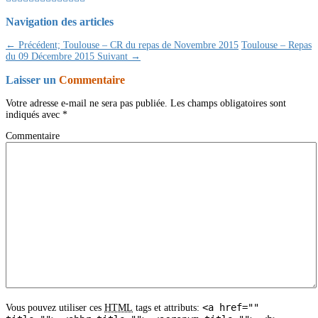
Navigation des articles
← Précédent;
Toulouse – CR du repas de Novembre 2015
Toulouse – Repas
du 09 Décembre 2015
Suivant →
Laisser un
Commentaire
Votre adresse e-mail ne sera pas publiée.
Les champs obligatoires sont
indiqués avec
*
Commentaire
<a href=""
Vous pouvez utiliser ces
HTML
tags et attributs: