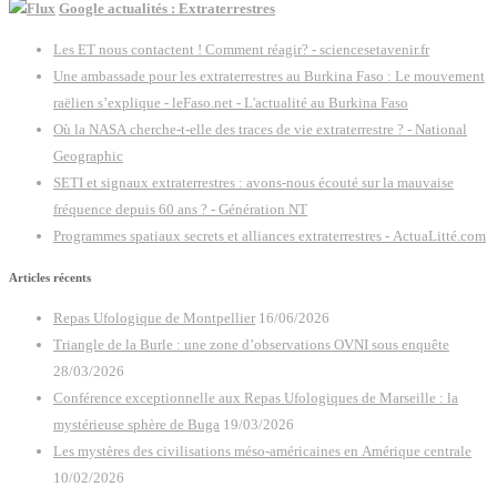
Google actualités : Extraterrestres
Les ET nous contactent ! Comment réagir? - sciencesetavenir.fr
Une ambassade pour les extraterrestres au Burkina Faso : Le mouvement
raëlien s’explique - leFaso.net - L'actualité au Burkina Faso
Où la NASA cherche-t-elle des traces de vie extraterrestre ? - National
Geographic
SETI et signaux extraterrestres : avons-nous écouté sur la mauvaise
fréquence depuis 60 ans ? - Génération NT
Programmes spatiaux secrets et alliances extraterrestres - ActuaLitté.com
Articles récents
Repas Ufologique de Montpellier
16/06/2026
Triangle de la Burle : une zone d’observations OVNI sous enquête
28/03/2026
Conférence exceptionnelle aux Repas Ufologiques de Marseille : la
mystérieuse sphère de Buga
19/03/2026
Les mystères des civilisations méso-américaines en Amérique centrale
10/02/2026