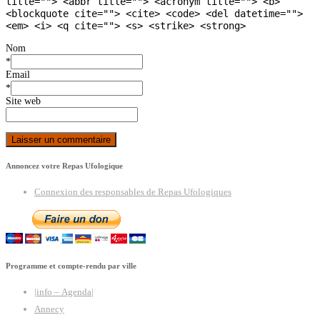
title=""> <abbr title=""> <acronym title=""> <b>
<blockquote cite=""> <cite> <code> <del datetime="">
<em> <i> <q cite=""> <s> <strike> <strong>
Nom
*
Email
*
Site web
Annoncez votre Repas Ufologique
Connexion des responsables de Repas Ufologiques
Programme et compte-rendu par ville
|info – Agenda|
Annecy