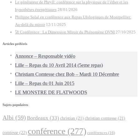
Le générateur de Phryll: conférence sur la physique de l’éther et les
hypothèses énergétiques
28/01/2026
Philippe Solal en conférence aux Repas Ufologiques de Montpellier:
Au-delà du miroir
12/11/2025
🚀 Conférence : La Dimension Miroir du Phénomène OVNI
27/10/2025
Articles préférés
Annonce – Responsable vidéo
Lille – Repas du 10 Avril 2014 (5eme repas)
Christiam Comtesse chez Bob – Mardi 10 Décembre
Lille – Repas du 01 Juin 2015
LE MONSTRE DE FLATWOODS
Sujets populaires
Albi
(59)
Bordeaux
(33)
christian
(21)
christian comtesse
(21)
conférence
(277)
comtesse
(22)
conférences
(16)