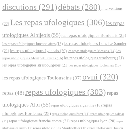
discutions
(291)
débats
(280)
interventions
Les repas ufologiques
(306)
les repas
(22)
ufologiques Albijeois
(55)
les repas ufologiques Bordelais
(25)
les repas ufologiques Lons-Le-Saunier
les repas ufologiques buenos-aires
(18)
(21)
les repas ufologiques lyonnais
(20)
les repas ufologiques Messins
(14)
les
les repas ufologiques strasbourg
(21)
repas ufologiques Montpelliérains
(16)
les repas ufologiques strasbourgeois
(21)
les repas ufologiques Toulonnais
(13)
ovni
(320)
les repas ufologiques Toulousains
(37)
repas ufologiques
(303)
repas
(48)
repas
ufologiques Albi
(55)
repas
repas ufologiques argentine
(18)
ufologiques Bordeaux
(25)
repas ufologiques Brest
(11)
repas ufologiques colmar
repas ufologiques franche comte
(21)
repas ufologiques lyon
(20)
repas
(11)
ufologiques metz
(15)
repas ufologiques Montpellier
(16)
repas ufologiques Toulon