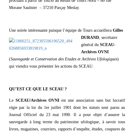
prochain à partir de 18h30 au Relais de Tours Nord – 80 rue
Morane Saulnier – 37210 Parçay Meslay.
Une soirée intéressante puisque l
‘équipe de Tours accueillera
Gilles
DURAND
, secrétaire
général du
SCEAU-
Archives OVNI
(
Sauvegarde et Conservation des Etudes et Archives Ufologiques
)
qui viendra vous présenter les actions du SCEAU.
QU’EST CE QUE LE SCEAU ?
Le
SCEAU/Archives OVNI
est une association sans but lucratif
régie par la loi du 1er juillet 1901 dont les statuts sont parus au
Journal Officiel du 23 mai 1990. Il a pour objet d’assurer la
sauvegarde à long terme du patrimoine ufologique, à savoir tous
livres, magazines, courriers, rapports d’enquête, études, coupures de