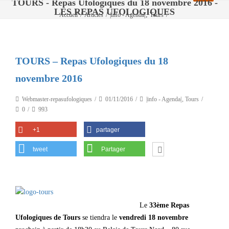
TOURS - Repas Ufologiques du 18 novembre 2016 -
LES REPAS UFOLOGIQUES
,
Accueil
/
Articles
/
|info - Agenda|
Tours
/
TOURS – Repas Ufologiques du 18 novembre 2016
TOURS – Repas Ufologiques du 18
novembre 2016
Webmaster-repasufologiques
01/11/2016
|info - Agenda|
,
Tours
0
993
+1
partager
tweet
Partager
Le
33ème Repas
Ufologiques de Tours
se tiendra le
vendredi 18 novembre