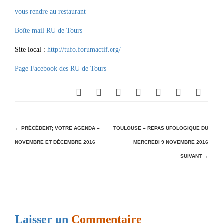
vous rendre au restaurant
Boîte mail RU de Tours
Site local :
http://tufo.forumactif.org/
Page Facebook des RU de Tours
N
← PRÉCÉDENT;
VOTRE AGENDA –
TOULOUSE – REPAS UFOLOGIQUE DU
NOVEMBRE ET DÉCEMBRE 2016
MERCREDI 9 NOVEMBRE 2016
a
SUIVANT →
v
i
g
a
Laisser un
Commentaire