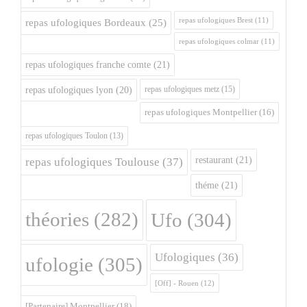
repas ufologiques Brest
(11)
repas ufologiques Bordeaux
(25)
repas ufologiques colmar
(11)
repas ufologiques franche comte
(21)
repas ufologiques metz
(15)
repas ufologiques lyon
(20)
repas ufologiques Montpellier
(16)
repas ufologiques Toulon
(13)
restaurant
(21)
repas ufologiques Toulouse
(37)
théme
(21)
théories
(282)
Ufo
(304)
Ufologiques
(36)
ufologie
(305)
[Off] - Rouen
(12)
[Partenaire] Montpellier
(18)