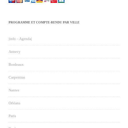
PROGRAMME ET COMPTE-RENDU PAR VILLE
|info – Agenda|
Annecy
Bordeaux
Carpentras
Nantes
Orléans
Paris