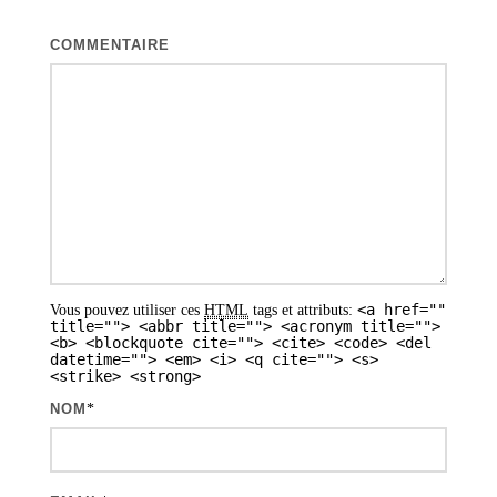
t
i
COMMENTAIRE
o
n
d
e
s
a
r
<a href=""
Vous pouvez utiliser ces
HTML
tags et attributs:
t
title=""> <abbr title=""> <acronym title="">
<b> <blockquote cite=""> <cite> <code> <del
i
datetime=""> <em> <i> <q cite=""> <s>
<strike> <strong>
c
NOM
*
l
e