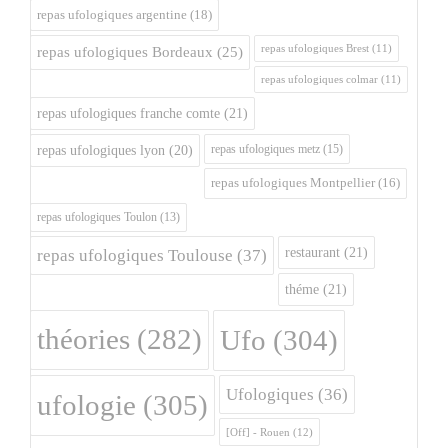
repas ufologiques argentine
(18)
repas ufologiques Brest
(11)
repas ufologiques Bordeaux
(25)
repas ufologiques colmar
(11)
repas ufologiques franche comte
(21)
repas ufologiques metz
(15)
repas ufologiques lyon
(20)
repas ufologiques Montpellier
(16)
repas ufologiques Toulon
(13)
restaurant
(21)
repas ufologiques Toulouse
(37)
théme
(21)
théories
(282)
Ufo
(304)
Ufologiques
(36)
ufologie
(305)
[Off] - Rouen
(12)