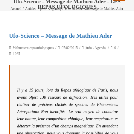
Ufo-Science - Message de Mathieu Ader - LES
REPAS UFOLOGIQUES
Accueil
/
Articles
/
|info - Agenda|
/
Ufo-Science – Message de Mathieu Ader
Ufo-Science – Message de Mathieu Ader
Webmaster-repasufologiques
07/02/2015
|info - Agenda|
0
1265
Il y a 15 jours, lors du Repas ufologique de Paris, nous
avons offert 130 réseaux de diffraction. Très utiles pour
réaliser de précieux clichés de spectres de Phénomènes
Aérospatiaux Non identifiés. Le seul moyen de connaitre
leur nature, leur composition chimique, leur température et
détecter la présence d’un champs magnétique. En attendant
une observation, nous vous donnons la possibilité de vous