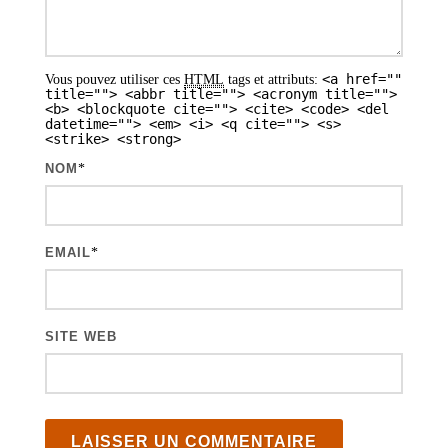
s
a
<a href=""
Vous pouvez utiliser ces
HTML
tags et attributs:
r
title=""> <abbr title=""> <acronym title="">
<b> <blockquote cite=""> <cite> <code> <del
t
datetime=""> <em> <i> <q cite=""> <s>
<strike> <strong>
i
NOM
*
c
l
e
EMAIL
*
s
SITE WEB