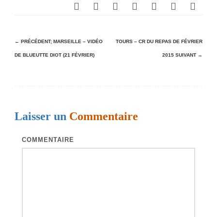
N
← PRÉCÉDENT;
MARSEILLE – VIDÉO
TOURS – CR DU REPAS DE FÉVRIER
DE BLUEUTTE DIOT (21 FÉVRIER)
2015
SUIVANT →
a
v
i
g
Laisser un
Commentaire
a
t
COMMENTAIRE
i
o
n
d
e