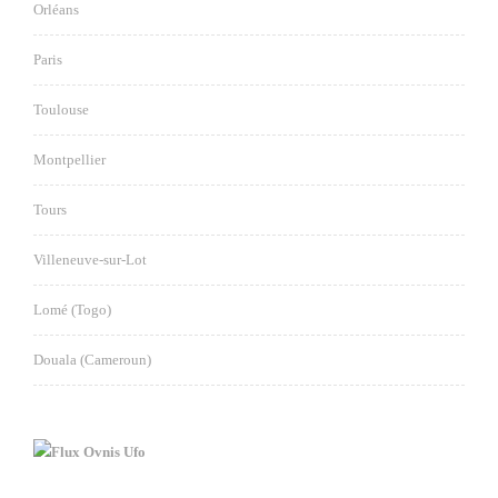
Orléans
Paris
Toulouse
Montpellier
Tours
Villeneuve-sur-Lot
Lomé (Togo)
Douala (Cameroun)
Ovnis Ufo