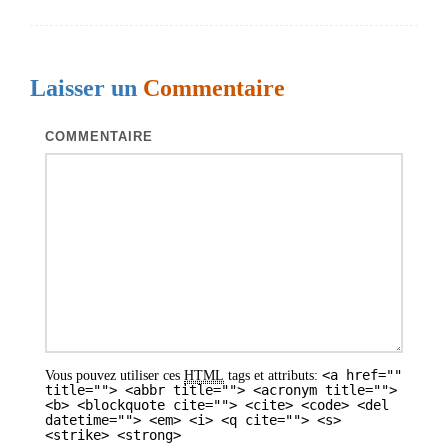
i
g
a
Laisser un
Commentaire
t
i
COMMENTAIRE
o
n
d
e
s
a
r
<a href=""
Vous pouvez utiliser ces
HTML
tags et attributs:
t
title=""> <abbr title=""> <acronym title="">
<b> <blockquote cite=""> <cite> <code> <del
i
datetime=""> <em> <i> <q cite=""> <s>
<strike> <strong>