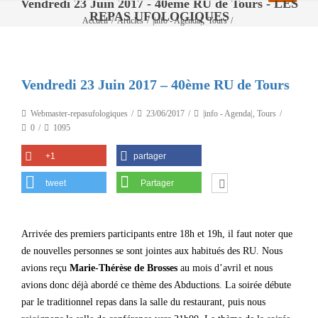
Vendredi 23 Juin 2017 - 40ème RU de Tours - LES
REPAS UFOLOGIQUES
,
Accueil
/
Articles
/
|info - Agenda|
Tours
/
Vendredi 23 Juin 2017 – 40ème RU de Tours
Vendredi 23 Juin 2017 – 40ème RU de Tours
Webmaster-repasufologiques
23/06/2017
|info - Agenda|
,
Tours
0
1095
+1
partager
tweet
Partager
Arrivée des premiers participants entre 18h et 19h, il faut noter que
de nouvelles personnes se sont jointes aux habitués des RU. Nous
avions reçu
Marie-Thérèse de Brosses
au mois d’avril et nous
avions donc déjà abordé ce thème des Abductions. La soirée débute
par le traditionnel repas dans la salle du restaurant, puis nous