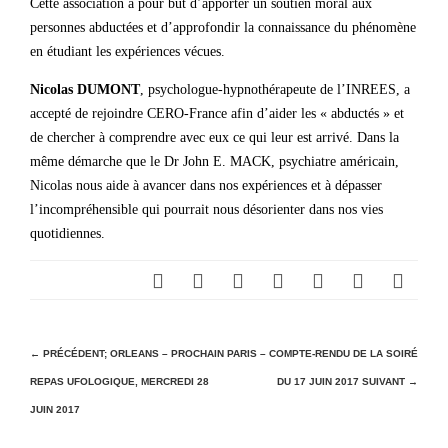
Cette association a pour but d’apporter un soutien moral aux
personnes abductées et d’approfondir la connaissance du phénomène
en étudiant les expériences vécues.
Nicolas DUMONT
, psychologue-hypnothérapeute de l’INREES, a
accepté de rejoindre CERO-France afin d’aider les « abductés » et
de chercher à comprendre avec eux ce qui leur est arrivé. Dans la
même démarche que le Dr John E. MACK, psychiatre américain,
Nicolas nous aide à avancer dans nos expériences et à dépasser
l’incompréhensible qui pourrait nous désorienter dans nos vies
quotidiennes.
N
← PRÉCÉDENT;
ORLEANS – PROCHAIN
PARIS – COMPTE-RENDU DE LA SOIRÉ
REPAS UFOLOGIQUE, MERCREDI 28
DU 17 JUIN 2017
SUIVANT →
a
JUIN 2017
v