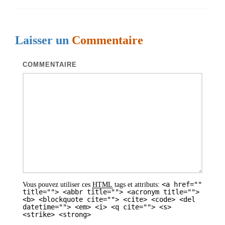
a
t
Laisser un
Commentaire
i
o
COMMENTAIRE
n
d
e
s
a
r
t
<a href=""
Vous pouvez utiliser ces
HTML
tags et attributs:
i
title=""> <abbr title=""> <acronym title="">
<b> <blockquote cite=""> <cite> <code> <del
datetime=""> <em> <i> <q cite=""> <s>
c
<strike> <strong>
l