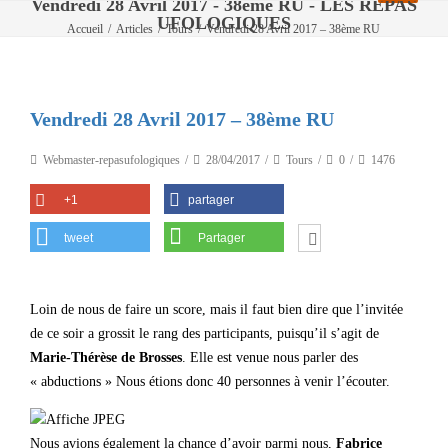
Vendredi 28 Avril 2017 - 38ème RU - LES REPAS
UFOLOGIQUES
Accueil
/
Articles
/
Tours
/
Vendredi 28 Avril 2017 – 38ème RU
Vendredi 28 Avril 2017 – 38ème RU
Webmaster-repasufologiques
28/04/2017
Tours
0
1476
+1
partager
tweet
Partager
Loin de nous de faire un score, mais il faut bien dire que l’invitée
de ce soir a grossit le rang des participants, puisqu’il s’agit de
Marie-Thérèse de Brosses
. Elle est venue nous parler des
« abductions » Nous étions donc 40 personnes à venir l’écouter.
Nous avions également la chance d’avoir parmi nous,
Fabrice