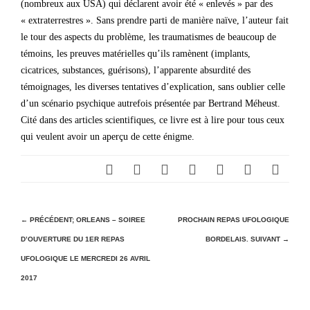
(nombreux aux USA) qui déclarent avoir été « enlevés » par des
« extraterrestres ». Sans prendre parti de manière naïve, l’auteur fait
le tour des aspects du problème, les traumatismes de beaucoup de
témoins, les preuves matérielles qu’ils ramènent (implants,
cicatrices, substances, guérisons), l’apparente absurdité des
témoignages, les diverses tentatives d’explication, sans oublier celle
d’un scénario psychique autrefois présentée par Bertrand Méheust.
Cité dans des articles scientifiques, ce livre est à lire pour tous ceux
qui veulent avoir un aperçu de cette énigme.
N
← PRÉCÉDENT;
ORLEANS – SOIREE
PROCHAIN REPAS UFOLOGIQUE
D’OUVERTURE DU 1ER REPAS
BORDELAIS.
SUIVANT →
a
UFOLOGIQUE LE MERCREDI 26 AVRIL
v
2017
i
g