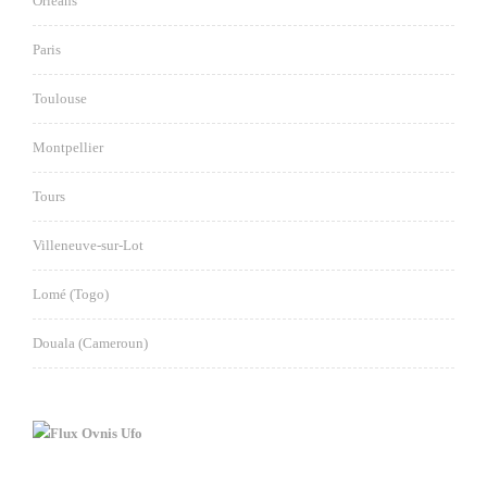
Orléans
Paris
Toulouse
Montpellier
Tours
Villeneuve-sur-Lot
Lomé (Togo)
Douala (Cameroun)
Ovnis Ufo